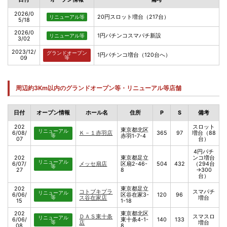
2026/0
20円スロット増台（217台）
リニューアル等
5/18
2026/0
1円パチンコスマパチ新設
リニューアル等
3/02
2023/12/
グランドオープン
1円パチンコ増台（120台へ）
09
等
周辺約3Km以内のグランドオープン等・リニューアル等店舗
日付
オープン情報
ホール名
住所
P
S
備考
202
スロット
東京都北区
リニューアル
6/08/
Ｋ－１赤羽店
365
97
増台（88
等
赤羽1-7-4
07
台）
4円パチ
202
東京都足立
ンコ増台
リニューアル
6/07/
メッセ扇店
区扇2-46-
504
432
（294台
等
27
8
→300
台）
202
東京都足立
コトブキプラ
スマパチ
リニューアル
6/06/
区谷在家3-
120
96
等
ス谷在家店
増台
15
1-18
202
東京都北区
ＤＡＳ東十条
スマスロ
リニューアル
6/06/
東十条4-1-
140
133
等
店
増台
08
8