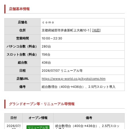
店舗基本情報
店舗名
ｃｏｍｏ
住所
京都府綾部市井倉新町上大橋10-1 |
[地図]
営業時間
10:00～22:30
パチンコ台数（料金）
280台
スロット台数（料金）
156台
総台数
436台
日程
2026/07/07 リニューアル等
店舗URL
https://www.p-world.co.jp/kyoto/como.htm
備考
総台数増台（400台→436台）、2.5円スロット導入
グランドオープン等・リニューアル等情報
日付
オープン情報
備考
2026/07/
総台数増台（400台→436台）、2.5円スロッ
リニューアル等