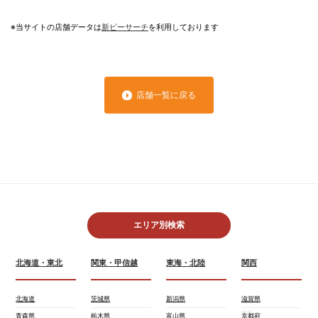
※当サイトの店舗データは
新ピーサーチ
を利用しております
店舗一覧に戻る
エリア別検索
北海道・東北
関東・甲信越
東海・北陸
関西
北海道
茨城県
新潟県
滋賀県
青森県
栃木県
富山県
京都府