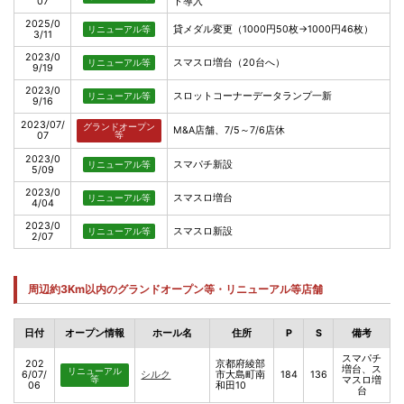
07
ト導入
2025/0
貸メダル変更（1000円50枚→1000円46枚）
リニューアル等
3/11
2023/0
スマスロ増台（20台へ）
リニューアル等
9/19
2023/0
スロットコーナーデータランプ一新
リニューアル等
9/16
2023/07/
グランドオープン
M&A店舗、7/5～7/6店休
07
等
2023/0
スマパチ新設
リニューアル等
5/09
2023/0
スマスロ増台
リニューアル等
4/04
2023/0
スマスロ新設
リニューアル等
2/07
周辺約3Km以内のグランドオープン等・リニューアル等店舗
日付
オープン情報
ホール名
住所
P
S
備考
スマパチ
202
京都府綾部
増台、ス
リニューアル
6/07/
シルク
市大島町南
184
136
等
マスロ増
06
和田10
台