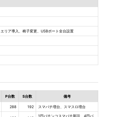
イエリア導入、椅子変更、USBポート全台設置
P
台数
S
台数
備考
288
192
スマパチ増台、スマスロ増台
1円パチンコスマパチ新設、4円パ