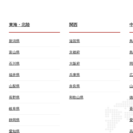
東海・北陸
関西
新潟県
滋賀県
鳥
富山県
京都府
島
石川県
大阪府
岡
福井県
兵庫県
広
山梨県
奈良県
山
長野県
和歌山県
徳
岐阜県
香
静岡県
愛
愛知県
高