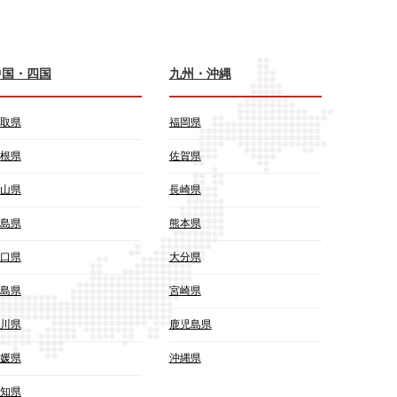
中国・四国
九州・沖縄
取県
福岡県
根県
佐賀県
山県
長崎県
島県
熊本県
口県
大分県
島県
宮崎県
川県
鹿児島県
媛県
沖縄県
知県