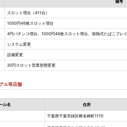
備考
スロット増台（411台）
1000円46枚スロット増台
4円パチンコ増台、1000円46枚スロット増台、加熱式たばこプレ
システム変更
設備変更
20円スロット営業形態変更
アル等店舗
ール名
住所
千葉県千葉市緑区椎名崎町1170