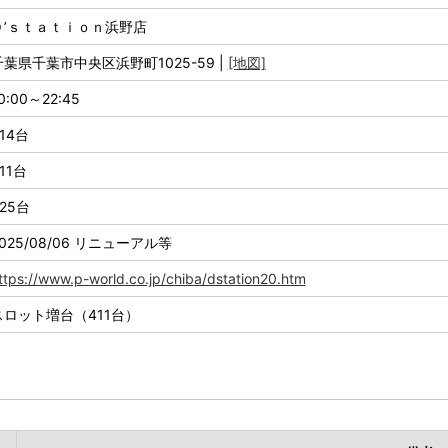
Ｄ’ｓｔａｔｉｏｎ浜野店
千葉県千葉市中央区浜野町1025-59 |
[地図]
0:00～22:45
14台
11台
25台
025/08/06 リニューアル等
ttps://www.p-world.co.jp/chiba/dstation20.htm
スロット増台（411台）