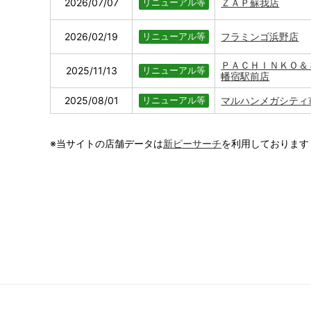
2026/07/07
ＺＡＰ蘇我店
リニューアル等
2026/02/19
フラミンゴ浜野店
リニューアル等
ＰＡＣＨＩＮＫＯ＆
2025/11/13
リニューアル等
幡宿駅前店
2025/08/01
マルハンメガシティ
リニューアル等
※当サイトの店舗データは
新ピーサーチ
を利用しております