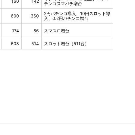
160
142
チンコスマパチ増台
2円パチンコ導入、10円スロット導
600
360
入、0.2円パチンコ増台
174
86
スマスロ増台
608
514
スロット増台（511台）