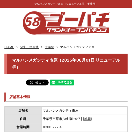
マルハンメガシティ市原（リニューアル等・千葉県）
HOME
関東・甲信越
千葉県
マルハンメガシティ市原
keyboard_arrow_right
keyboard_arrow_right
keyboard_arrow_right
マルハンメガシティ市原（2025年08月01日 リニューアル
等）
店舗基本情報
店舗名
マルハンメガシティ市原
住所
千葉県市原市八幡浦1-4-7 |
[地図]
営業時間
10:00～22:45