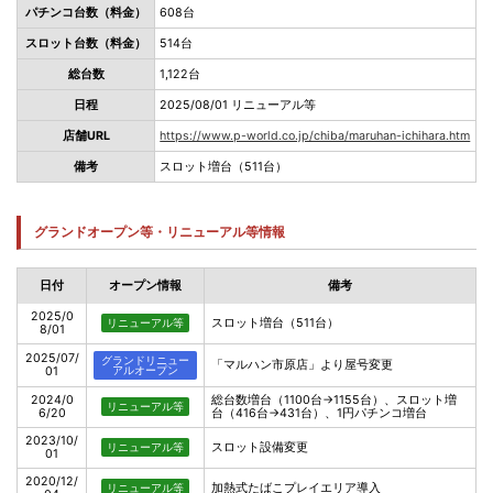
パチンコ台数（料金）
608台
スロット台数（料金）
514台
総台数
1,122台
日程
2025/08/01 リニューアル等
店舗URL
https://www.p-world.co.jp/chiba/maruhan-ichihara.htm
備考
スロット増台（511台）
グランドオープン等・リニューアル等情報
日付
オープン情報
備考
2025/0
スロット増台（511台）
リニューアル等
8/01
2025/07/
グランドリニュー
「マルハン市原店」より屋号変更
01
アルオープン
2024/0
総台数増台（1100台→1155台）、スロット増
リニューアル等
6/20
台（416台→431台）、1円パチンコ増台
2023/10/
スロット設備変更
リニューアル等
01
2020/12/
加熱式たばこプレイエリア導入
リニューアル等