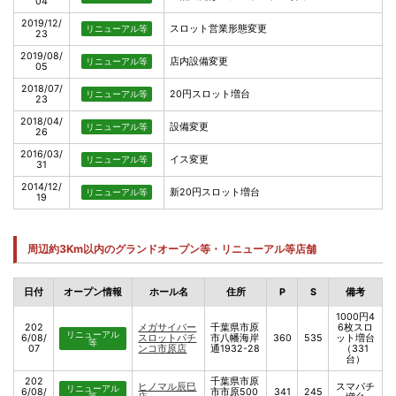
04
2019/12/
スロット営業形態変更
リニューアル等
23
2019/08/
店内設備変更
リニューアル等
05
2018/07/
20円スロット増台
リニューアル等
23
2018/04/
設備変更
リニューアル等
26
2016/03/
イス変更
リニューアル等
31
2014/12/
新20円スロット増台
リニューアル等
19
周辺約3Km以内のグランドオープン等・リニューアル等店舗
日付
オープン情報
ホール名
住所
P
S
備考
1000円4
202
メガサイバー
千葉県市原
6枚スロ
リニューアル
6/08/
スロットパチ
市八幡海岸
360
535
ット増台
等
07
ンコ市原店
通1932-28
（331
台）
202
千葉県市原
ヒノマル辰巳
スマパチ
リニューアル
6/08/
市市原500
341
245