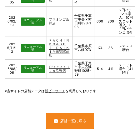
等
店
増台
05
-1
2円パチ
ンコ導
千葉県千葉
202
入、10円
フラミンゴ浜
市中央区村
リニューアル
6/02/
600
360
スロット
等
野店
田町893-1
19
導入、0.
96
2円パチ
ンコ増台
ＰＡＣＨＩＮ
202
ＫＯ＆ＳＰ
千葉県市原
スマスロ
リニューアル
5/11/1
Ａ ＤＡＩＫ
174
86
等
市八幡973
増台
3
Ｉ八幡宿駅前
店
千葉県千葉
202
スロット
Ｄ’ｓｔａｔｉ
市中央区浜
リニューアル
5/08/
514
411
増台（41
等
ｏｎ浜野店
野町1025-
06
1台）
59
※当サイトの店舗データは
新ピーサーチ
を利用しております
店舗一覧に戻る