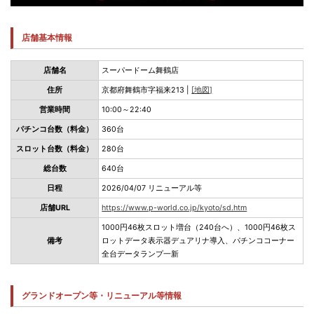
店舗基本情報
店舗名
スーパードーム舞鶴店
住所
京都府舞鶴市字福来213 |
[地図]
営業時間
10:00～22:40
パチンコ台数（料金）
360台
スロット台数（料金）
280台
総台数
640台
日程
2026/04/07 リニューアル等
店舗URL
https://www.p-world.co.jp/kyoto/sd.htm
1000円46枚スロット増台（240台へ）、1000円46枚ス
備考
ロットデータ表示器デュアリナ導入、パチンココーナー
全台データランプ一新
グランドオープン等・リニューアル等情報