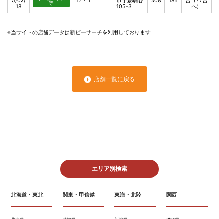
5/03/
Ｄ・１
市字森駒谷
308
186
台（27台
等
18
105-3
へ）
※当サイトの店舗データは
新ピーサーチ
を利用しております
店舗一覧に戻る
エリア別検索
北海道・東北
関東・甲信越
東海・北陸
関西