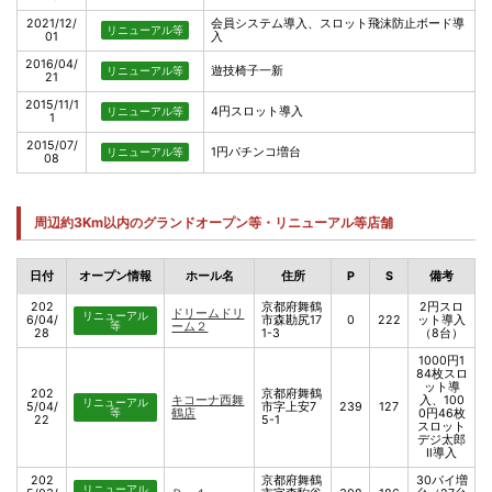
2021/12/
会員システム導入、スロット飛沫防止ボード導
リニューアル等
01
入
2016/04/
遊技椅子一新
リニューアル等
21
2015/11/1
4円スロット導入
リニューアル等
1
2015/07/
1円パチンコ増台
リニューアル等
08
周辺約3Km以内のグランドオープン等・リニューアル等店舗
日付
オープン情報
ホール名
住所
P
S
備考
202
京都府舞鶴
2円スロ
ドリームドリ
リニューアル
6/04/
市森勘尻17
0
222
ット導入
等
ーム２
28
1-3
（8台）
1000円1
84枚スロ
ット導
202
京都府舞鶴
キコーナ西舞
入、100
リニューアル
5/04/
市字上安7
239
127
等
鶴店
0円46枚
22
5-1
スロット
デジ太郎
Ⅱ導入
202
京都府舞鶴
30パイ増
リニューアル