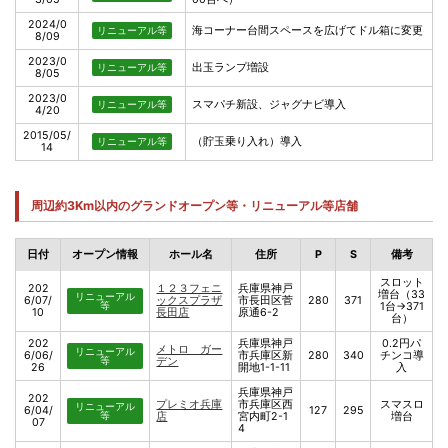
2024/0
海コーナー台間スペースを広げてドル箱に変更
リニューアル等
8/09
2023/0
出玉ランプ増設
リニューアル等
8/05
2023/0
スマパチ新設、ジャグナビ導入
リニューアル等
4/20
2015/05/
（貯玉乗り入れ）導入
リニューアル等
14
周辺約3Km以内のグランドオープン等・リニューアル等店舗
日付
オープン情報
ホール名
住所
P
S
備考
スロット
202
１２３フェニ
兵庫県神戸
増台（33
リニューアル
6/07/
ックスプラザ
市長田区菅
280
371
等
1台→371
10
長田店
原通6-2
台）
202
兵庫県神戸
0.2円パ
メトロ ガー
リニューアル
6/06/
市兵庫区新
280
340
チンコ導
等
デン
26
開地1-1-11
入
兵庫県神戸
202
プレミオ兵庫
市兵庫区西
スマスロ
リニューアル
6/04/
127
295
等
店
宮内町2-1
増台
07
4