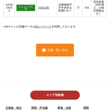
店内改装
2019/
兵庫県神戸
（WiFi導
リニューアル
09/0
元町会館
市中央区元
77
100
入、USB
等
5
町通2-9-1
充電器ほ
か）
※当サイトの店舗データは
新ピーサーチ
を利用しております
店舗一覧に戻る
エリア別検索
北海道・東北
関東・甲信越
東海・北陸
関西