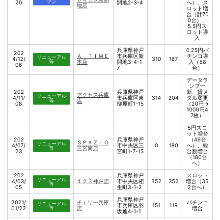
プン
20
開地2-3-4
へ）、ス
地店
ロット増
台（計70
0台）、
5.5円ス
ロット導
入
兵庫県神戸
0.25円パ
202
Ａ ＴＩＭＥ
市兵庫区新
チンコ導
リニューアル
4/12/
310
187
等
本店
開地3-4-1
入（58
06
7
台）
データラ
ンプ一
202
兵庫県神戸
新、貸メ
アクセス兵庫
リニューアル
4/11/
市兵庫区東
314
204
ダル変更
等
店
08
柳原町1-15
（20円→
1000円4
7枚）
5円スロ
ット増台
202
兵庫県神戸
（46台
ＳＰＡＺＩＯ
リニューアル
4/07/
市中央区三
0
180
へ）、総
等
三宮南店
23
宮町1-7-15
台数増台
（180台
へ）
202
兵庫県神戸
スロット
リニューアル
4/03/
１２３神戸店
市中央区相
352
352
増台（35
等
05
生町3-1-2
2台へ）
兵庫県神戸
2021/
チェリー兵庫
パチンコ
リニューアル
市兵庫区羽
151
119
01/22
等
店
増台
坂通4-1-1