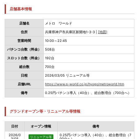
店舗基本情報
店舗名
メトロ ワールド
住所
兵庫県神戸市兵庫区新開地1-3-3 |
[地図]
営業時間
10:00～22:45
パチンコ台数（料金）
508台
スロット台数（料金）
192台
総台数
700台
日程
2026/03/05 リニューアル等
店舗URL
https://www.p-world.co.jp/hyogo/metroworld.htm
備考
0.25円パチンコ導入（40台）、総台数増台（700台へ）
グランドオープン等・リニューアル等情報
日付
オープン情報
備考
2026/0
0.25円パチンコ導入（40台）、総台数増台（7
リニューアル等
3/05
00台へ）