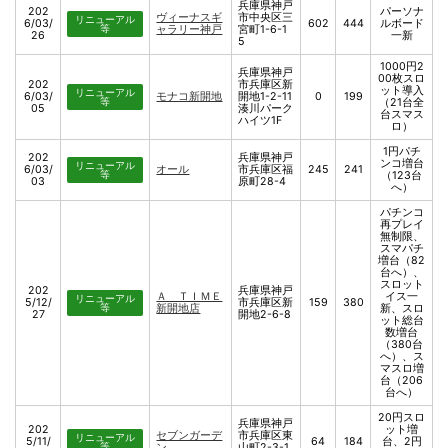
兵庫県神戸
202
パーソナ
ヴィーナスギ
市中央区三
リニューアル
6/03/
602
444
ルボード
等
ャラリー神戸
宮町1-6-1
26
一新
5
1000円2
兵庫県神戸
00枚スロ
202
市兵庫区新
ット導入
リニューアル
6/03/
モナコ新開地
開地1-2-11
0
199
等
（21台全
05
湊川パーク
台スマス
ハイツ1F
ロ）
1円パチ
202
兵庫県神戸
ンコ増台
リニューアル
6/03/
オール
市兵庫区福
245
241
等
（123台
03
原町28-4
へ）
パチンコ
再プレイ
無制限、
スマパチ
増台（82
台へ）、
スロット
202
兵庫県神戸
Ａ ＴＩＭＥ
イス一
リニューアル
5/12/
市兵庫区新
159
380
等
新開地店
新、スロ
27
開地2-6-8
ット総台
数増台
（380台
へ）、ス
マスロ増
台（206
台へ）
20円スロ
兵庫県神戸
202
ット増
セブンガーデ
市兵庫区東
リニューアル
5/11/
64
184
台、2円
等
ン
山町2-3-1