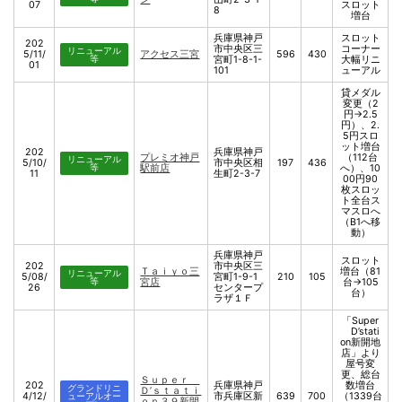
07
スロット
8
増台
兵庫県神戸
スロット
202
市中央区三
コーナー
リニューアル
5/11/
アクセス三宮
596
430
等
宮町1-8-1-
大幅リニ
01
101
ューアル
貸メダル
変更（2
円→2.5
円）、2.
5円スロ
ット増台
202
兵庫県神戸
プレミオ神戸
（112台
リニューアル
5/10/
市中央区相
197
436
等
駅前店
へ）、10
11
生町2-3-7
00円90
枚スロッ
ト全台ス
マスロへ
（B1へ移
動）
兵庫県神戸
スロット
202
市中央区三
Ｔａｉｙｏ三
増台（81
リニューアル
5/08/
宮町1-9-1
210
105
等
宮店
台→105
26
センタープ
台）
ラザ１Ｆ
「Super
D’stati
on新開地
店」より
屋号変
更、総台
Ｓｕｐｅｒ
202
兵庫県神戸
数増台
グランドリニ
Ｄ’ｓｔａｔｉ
4/12/
市兵庫区新
639
700
（1339台
ューアルオー
ｏｎ３９新開