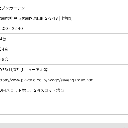
セブンガーデン
兵庫県神戸市兵庫区東山町2-3-18 |
[地図]
0:00～22:40
64台
84台
48台
025/11/07 リニューアル等
ttps://www.p-world.co.jp/hyogo/sevengarden.htm
20円スロット増台、2円スロット増台