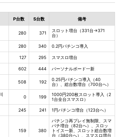
P
台数
S
台数
備考
スロット増台（331台→371
280
371
台）
280
340
0.2円パチンコ導入
127
295
スマスロ増台
602
444
パーソナルボード一新
0.25円パチンコ導入（40
508
192
台）、総台数増台（700台へ）
川
1000円200枚スロット導入（2
0
199
1台全台スマスロ）
245
241
1円パチンコ増台（123台へ）
パチンコ再プレイ無制限、スマ
パチ増台（82台へ）、スロッ
159
380
トイス一新、スロット総台数増
台（380台へ）、スマスロ増台