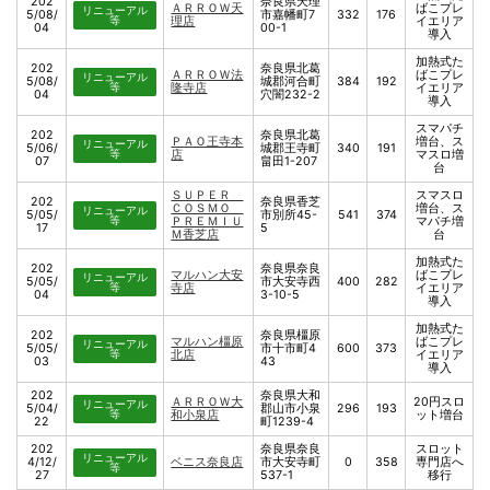
202
奈良県天理
ＡＲＲＯＷ天
ばこプレ
リニューアル
5/08/
市嘉幡町7
332
176
等
理店
イエリア
04
00-1
導入
加熱式た
202
奈良県北葛
ＡＲＲＯＷ法
ばこプレ
リニューアル
5/08/
城郡河合町
384
192
等
隆寺店
イエリア
04
穴闇232-2
導入
スマパチ
202
奈良県北葛
ＰＡＯ王寺本
増台、ス
リニューアル
5/06/
城郡王寺町
340
191
等
店
マスロ増
07
畠田1-207
台
ＳＵＰＥＲ
スマスロ
202
奈良県香芝
ＣＯＳＭＯ
増台、ス
リニューアル
5/05/
市別所45-
541
374
等
ＰＲＥＭＩＵ
マパチ増
17
5
Ｍ香芝店
台
加熱式た
202
奈良県奈良
マルハン大安
ばこプレ
リニューアル
5/05/
市大安寺西
400
282
等
寺店
イエリア
04
3-10-5
導入
加熱式た
202
奈良県橿原
マルハン橿原
ばこプレ
リニューアル
5/05/
市十市町4
600
373
等
北店
イエリア
03
43
導入
202
奈良県大和
ＡＲＲＯＷ大
20円スロ
リニューアル
5/04/
郡山市小泉
296
193
等
和小泉店
ット増台
22
町1239-4
202
奈良県奈良
スロット
リニューアル
4/12/
ベニス奈良店
市大安寺町
0
358
専門店へ
等
27
537-1
移行