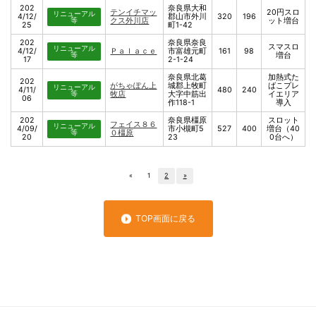
202
奈良県大和
テンイチマッ
20円スロ
リニューアル
4/12/
郡山市外川
320
196
等
クス外川店
ット増台
25
町1-42
202
奈良県奈良
スマスロ
リニューアル
4/12/
Ｐａｌａｃｅ
市富雄元町
161
98
等
増台
17
2-1-24
奈良県北葛
加熱式た
202
がちゃぽん上
城郡上牧町
ばこプレ
リニューアル
4/11/
480
240
等
牧店
大字中筋出
イエリア
06
作118-1
導入
202
奈良県橿原
スロット
フェイス８６
リニューアル
4/09/
市小槻町5
527
400
増台（40
等
０橿原
20
23
0台へ）
«
1
2
»
TOP画面に戻る