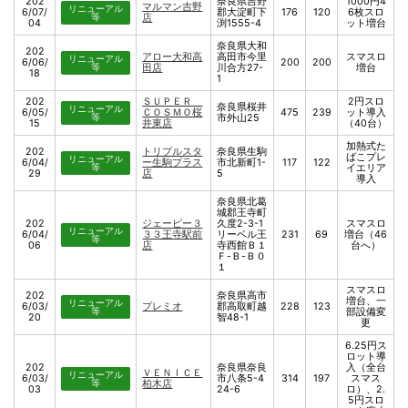
202
奈良県吉野
1000円4
マルマン吉野
リニューアル
6/07/
郡大淀町下
176
120
6枚スロ
等
店
04
渕1555-4
ット増台
奈良県大和
202
アロー大和高
高田市今里
スマスロ
リニューアル
6/06/
200
200
等
田店
川合方27-
増台
18
1
202
ＳＵＰＥＲ
2円スロ
奈良県桜井
リニューアル
6/05/
ＣＯＳＭＯ桜
475
239
ット導入
等
市外山25
15
井東店
（40台）
加熱式た
202
トリプルスタ
奈良県生駒
ばこプレ
リニューアル
6/04/
ー生駒プラス
市北新町1-
117
122
等
イエリア
29
店
5
導入
奈良県北葛
城郡王寺町
202
ジェーピー３
久度2-3-1
スマスロ
リニューアル
6/04/
３３王寺駅前
リーベル王
231
69
増台（46
等
06
店
寺西館Ｂ１
台へ）
Ｆ-Ｂ-Ｂ０
１
スマスロ
202
奈良県高市
増台、一
リニューアル
6/03/
プレミオ
郡高取町越
228
123
等
部設備変
20
智48-1
更
6.25円ス
ロット導
202
奈良県奈良
入（全台
ＶＥＮＩＣＥ
リニューアル
6/03/
市八条5-4
314
197
スマス
等
柏木店
03
24-6
ロ）、2.
5円スロ