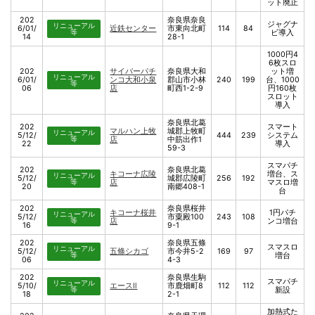
ット廃止
202
奈良県奈良
ジャグナ
リニューアル
6/01/
近鉄センター
市東向北町
114
84
等
ビ導入
14
28-1
1000円4
6枚スロ
202
サイバーパチ
奈良県大和
ット増
リニューアル
6/01/
ンコ大和小泉
郡山市小林
240
199
台、1000
等
06
店
町西1-2-9
円160枚
スロット
導入
奈良県北葛
202
スマート
マルハン上牧
城郡上牧町
リニューアル
5/12/
444
239
システム
等
店
中筋出作1
22
導入
59-3
スマパチ
202
奈良県北葛
キコーナ広陵
増台、ス
リニューアル
5/12/
城郡広陵町
256
192
等
店
マスロ増
20
南郷408-1
台
202
奈良県桜井
キコーナ桜井
1円パチ
リニューアル
5/12/
市粟殿100
243
108
等
店
ンコ増台
16
9-1
202
奈良県五條
スマスロ
リニューアル
5/12/
五條シカゴ
市今井5-2
169
97
等
増台
06
4-3
202
奈良県生駒
スマパチ
リニューアル
5/10/
エースⅡ
市鹿畑町8
112
112
等
新設
18
2-1
加熱式た