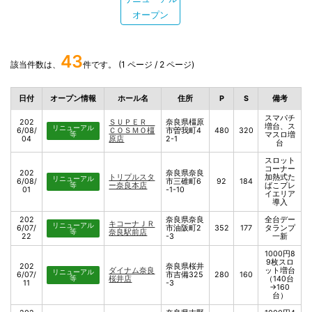
オープン
43
該当件数は、
件です。 (1 ページ / 2 ページ)
日付
オープン情報
ホール名
住所
P
S
備考
スマパチ
202
ＳＵＰＥＲ
奈良県橿原
増台、ス
リニューアル
6/08/
ＣＯＳＭＯ橿
市曽我町4
480
320
等
マスロ増
04
原店
2-1
台
スロット
コーナー
202
奈良県奈良
トリプルスタ
加熱式た
リニューアル
6/08/
市三碓町6
92
184
等
ー奈良本店
ばこプレ
01
-1-10
イエリア
導入
202
奈良県奈良
全台デー
キコーナＪＲ
リニューアル
6/07/
市油阪町2
352
177
タランプ
等
奈良駅前店
22
-3
一新
1000円8
9枚スロ
202
奈良県桜井
ダイナム奈良
ット増台
リニューアル
6/07/
市吉備325
280
160
等
桜井店
（140台
11
-3
→160
台）