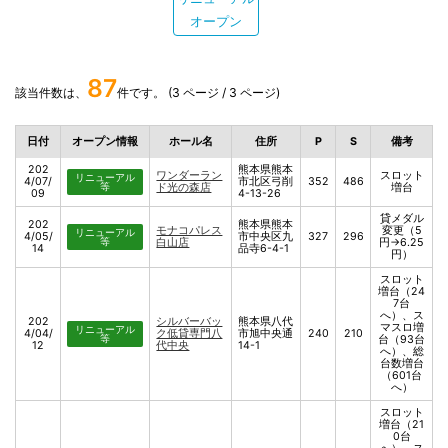
オープン
87
該当件数は、
件です。 (3 ページ / 3 ページ)
日付
オープン情報
ホール名
住所
P
S
備考
202
熊本県熊本
ワンダーラン
スロット
リニューアル
4/07/
市北区弓削
352
486
等
ド光の森店
増台
09
4-13-26
貸メダル
202
熊本県熊本
モナコパレス
変更（5
リニューアル
4/05/
市中央区九
327
296
等
白山店
円→6.25
14
品寺6-4-1
円）
スロット
増台（24
7台
へ）、ス
202
シルバーバッ
熊本県八代
マスロ増
リニューアル
4/04/
ク低貸専門八
市旭中央通
240
210
等
台（93台
12
代中央
14-1
へ）、総
台数増台
（601台
へ）
スロット
増台（21
0台