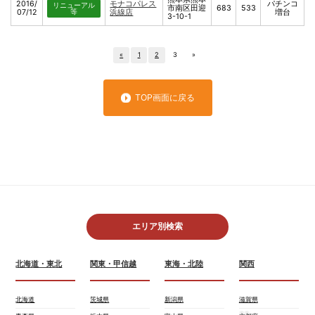
2016/
モナコパレス
パチンコ
リニューアル
市南区田迎
683
533
07/12
等
浜線店
増台
3-10-1
«
1
2
3
»
TOP画面に戻る
エリア別検索
北海道・東北
関東・甲信越
東海・北陸
関西
北海道
茨城県
新潟県
滋賀県