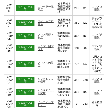
熊本県熊本
202
エンペラー城
市南区城南
スマスロ
リニューアル
3/10/
200
120
等
南店
町隈庄332
新設
18
-3
ジャグラ
202
熊本県熊本
ダイナム二本
ーコーナ
リニューアル
3/10/
市西区二本
360
120
等
木店
ーUSB充
01
木1-3-15
電器設置
202
熊本県阿蘇
ブロス阿蘇内
スマパチ
リニューアル
3/09/
市内牧962
347
166
等
牧店
新設
05
-13
202
熊本県阿蘇
パムズ小国プ
スマパチ
リニューアル
3/04/
郡小国町宮
178
86
等
ラス
新設
25
原1789-1
10円スロ
ット増台
202
熊本県上天
ブロス大矢野
（142台
リニューアル
3/04/
草市大矢野
277
142
等
店
へ）、5
25
町上2310
円スロッ
ト撤去
202
熊本県水俣
ＣＯＲＥ２１
スマスロ
リニューアル
3/04/
市大黒町1-
400
236
等
水俣店
新設
21
3-35
202
熊本県熊本
ＣＯＲＥ２１
スマスロ
リニューアル
3/04/
市南区南高
396
190
等
川尻店
新設
20
江6-3-55
202
熊本県熊本
ノーティーズ
総台数増
リニューアル
3/04/
市東区御領
0
283
等
Ｅｓｔ
台
08
2-26-20