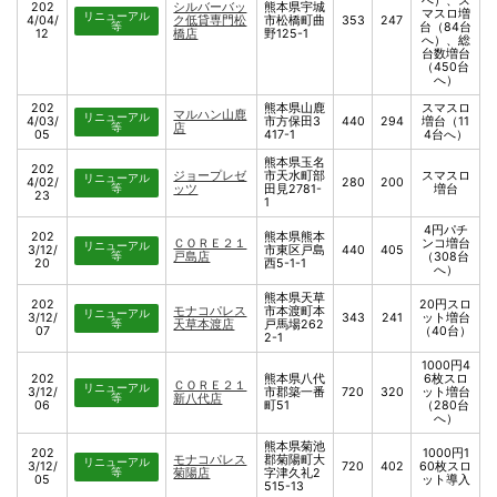
へ）、ス
202
シルバーバッ
熊本県宇城
マスロ増
リニューアル
4/04/
ク低貸専門松
市松橋町曲
353
247
等
台（84台
12
橋店
野125-1
へ）、総
台数増台
（450台
へ）
202
熊本県山鹿
スマスロ
マルハン山鹿
リニューアル
4/03/
市方保田3
440
294
増台（11
等
店
05
417-1
4台へ）
熊本県玉名
202
ジョープレゼ
市天水町部
スマスロ
リニューアル
4/02/
280
200
等
ッツ
田見2781-
増台
23
1
4円パチ
202
熊本県熊本
ＣＯＲＥ２１
ンコ増台
リニューアル
3/12/
市東区戸島
440
405
等
戸島店
（308台
20
西5-1-1
へ）
熊本県天草
202
20円スロ
モナコパレス
市本渡町本
リニューアル
3/12/
343
241
ット増台
等
天草本渡店
戸馬場262
07
（40台）
2-1
1000円4
202
熊本県八代
6枚スロ
ＣＯＲＥ２１
リニューアル
3/12/
市郡築一番
720
320
ット増台
等
新八代店
06
町51
（280台
へ）
熊本県菊池
202
1000円1
モナコパレス
郡菊陽町大
リニューアル
3/12/
720
402
60枚スロ
等
菊陽店
字津久礼2
05
ット導入
515-13