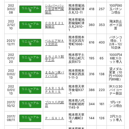
202
シルバーバッ
熊本県菊池
100円90
リニューアル
3/02/
ク低貸専門菊
郡菊陽町津
418
257
玉パチン
等
08
陽店
久礼12-11
コ増台
熊本県菊池
202
飛沫防止
ＣＯＲＥ２１
郡菊陽町津
リニューアル
2/12/
360
353
ボード設
等
菊陽店
久礼2610-
10
置
1
熊本県熊本
パチンコ
2021/
ベルエアＭＡ
市北区四方
増台、1
リニューアル
616
400
12/11
等
Ｘ北部店
寄町1666-
2/8～12/
1
10店休
202
熊本県宇土
1000円4
ＥＮＪＯＹ館
リニューアル
0/11/
市松山町六
195
65
6枚スロ
等
宇土店
20
反田673
ット導入
貸メダル
202
熊本県熊本
まるみつ東バ
変更（10
リニューアル
0/02/
市東区西原
316
138
等
イパス店
円→1000
13
1-11-3
円89枚）
202
熊本県天草
沖スロ30
ＰＡＲＩＳ＆
リニューアル
0/01/
市食場937
386
220
パイコー
等
ＰＡＲＩＳ
13
-1
ナー新設
熊本県八代
2017/
ブロス八代鏡
1円パチ
リニューアル
市鏡町鏡村
344
161
10/12
等
店
ンコ増台
1145-9
熊本県天草
2017/
2円スロ
リニューアル
Ｐ・ＧＡＩＡ
市八幡町2
144
126
08/11
等
ット導入
-6
熊本県熊本