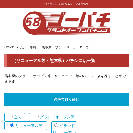
熊本県 パチンコ リニューアル等情報
HOME
九州・沖縄
熊本県 パチンコ リニューアル等
keyboard_arrow_right
keyboard_arrow_right
（リニューアル等・熊本県）パチンコ店一覧
熊本県のグランドオープン等、リニューアル等のパチンコ店を探すことがで
きます。
条件で絞り込む
全て
グランドオープン等
リニューアル等
グランド
リニューアル