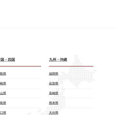
中国・四国
九州・沖縄
取県
福岡県
根県
佐賀県
山県
長崎県
島県
熊本県
口県
大分県