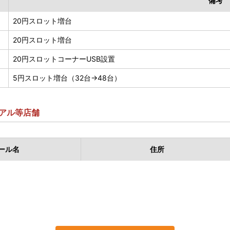
備考
20円スロット増台
20円スロット増台
20円スロットコーナーUSB設置
5円スロット増台（32台→48台）
アル等店舗
ール名
住所