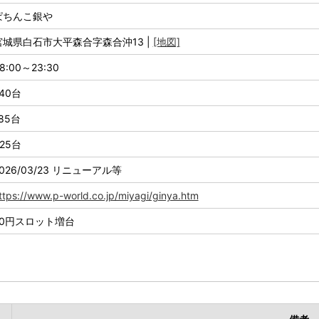
ぱちんこ銀や
宮城県白石市大平森合字森合沖13 |
[地図]
8:00～23:30
40台
85台
25台
026/03/23 リニューアル等
ttps://www.p-world.co.jp/miyagi/ginya.htm
20円スロット増台