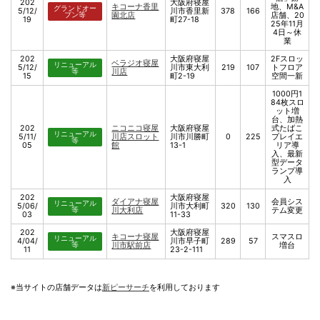
202
大阪府寝屋
キコーナ香里
地、M&A
グランドオー
5/12/
川市香里新
378
166
プン等
園北店
店舗、20
19
町27-18
25年11月
4日～休
業
202
大阪府寝屋
2Fスロッ
ベラジオ寝屋
リニューアル
5/12/
川市東大利
219
107
トフロア
等
川店
15
町2-19
空間一新
1000円1
84枚スロ
ット増
台、加熱
202
ニコニコ寝屋
大阪府寝屋
式たばこ
リニューアル
5/11/
川店スロット
川市川勝町
0
225
プレイエ
等
05
館
13-1
リア導
入、最新
型データ
ランプ導
入
202
大阪府寝屋
ダイアナ寝屋
会員シス
リニューアル
5/06/
川市大利町
320
130
等
川大利店
テム変更
03
11-33
202
大阪府寝屋
キコーナ寝屋
スマスロ
リニューアル
4/04/
川市早子町
289
57
等
川市駅前店
増台
11
23-2-111
※当サイトの店舗データは
新ピーサーチ
を利用しております