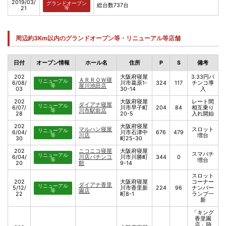
2019/03/
グランドオープン
総台数737台
21
等
周辺約3Km以内のグランドオープン等・リニューアル等店舗
日付
オープン情報
ホール名
住所
P
S
備考
202
大阪府寝屋
3.33円パ
ＡＲＲＯＷ寝
リニューアル
6/08/
川市葛原1-
324
117
チンコ導
等
屋川池田店
03
30-14
入
202
大阪府寝屋
レート間
ダイアナ寝屋
リニューアル
6/07/
川市早子町
204
84
相互乗り
等
川市駅前店
28
20-5
入れ開始
202
大阪府寝屋
マルハン寝屋
スロット
リニューアル
6/04/
川市石津中
676
479
等
川店
増台
30
町25-30
202
ニコニコ寝屋
大阪府寝屋
スマパチ
リニューアル
6/04/
川店パチンコ
川市川勝町
344
0
等
増台
20
館
9-14
スロット
202
大阪府寝屋
コーナー
ダイアナ香里
リニューアル
5/12/
川市香里新
224
96
ナンバー
等
園店
22
町8-1
ランプ一
新
「キング
香里園
店」跡