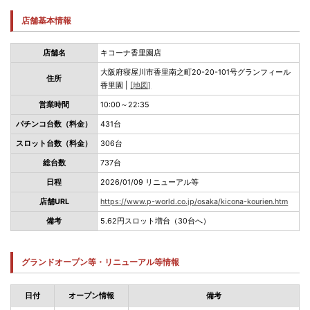
店舗基本情報
店舗名
キコーナ香里園店
大阪府寝屋川市香里南之町20-20-101号グランフィール
住所
香里園 |
[地図]
営業時間
10:00～22:35
パチンコ台数（料金）
431台
スロット台数（料金）
306台
総台数
737台
日程
2026/01/09 リニューアル等
店舗URL
https://www.p-world.co.jp/osaka/kicona-kourien.htm
備考
5.62円スロット増台（30台へ）
グランドオープン等・リニューアル等情報
日付
オープン情報
備考