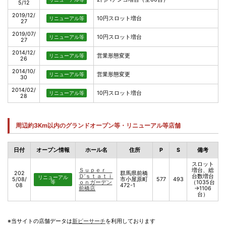
5/12
2019/12/
10円スロット増台
リニューアル等
27
2019/07/
10円スロット増台
リニューアル等
27
2014/12/
営業形態変更
リニューアル等
26
2014/10/
営業形態変更
リニューアル等
30
2014/02/
10円スロット増台
リニューアル等
28
周辺約3Km以内のグランドオープン等・リニューアル等店舗
日付
オープン情報
ホール名
住所
P
S
備考
スロット
Ｓｕｐｅｒ
増台、総
202
群馬県前橋
Ｄ’ｓｔａｔｉ
台数増台
リニューアル
5/08/
市小屋原町
577
493
等
ｏｎガーデン
（1035台
08
472-1
前橋店
→1106
台）
※当サイトの店舗データは
新ピーサーチ
を利用しております