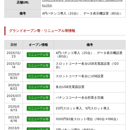
店舗URL
ko.htm
備考
4円パチンコ導入（20台）、データ表示機設置（80台）
グランドオープン等・リニューアル等情報
日付
オープン情報
備考
2025/12/
4円パチンコ導入（20台）、データ表示機設置
リニューアル等
23
（80台）
2025/12/
スロットコーナー各台USB充電器設置（120
リニューアル等
14
台）
2025/0
スロットコーナー各台にUSB設置
リニューアル等
8/20
2025/0
各台USB充電器設置
リニューアル等
8/02
2025/07/
パチンココーナー全台肘置き完備
リニューアル等
02
2025/0
20円スロット導入、5円スロット導入
リニューアル等
6/13
2023/0
1000円92枚スロット増台（160台→196台）
リニューアル等
6/16
2023/0
2円パチンコ増台（全60台）
リニューアル等