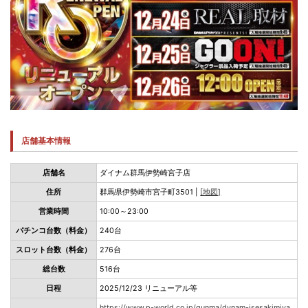
店舗基本情報
店舗名
ダイナム群馬伊勢崎宮子店
住所
群馬県伊勢崎市宮子町3501 |
[地図]
営業時間
10:00～23:00
パチンコ台数（料金）
240台
スロット台数（料金）
276台
総台数
516台
日程
2025/12/23 リニューアル等
https://www.p-world.co.jp/gunma/dynam-isesakimiya