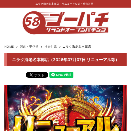
ニラク海老名本郷店（リニューアル等・神奈川県）
HOME
関東・甲信越
神奈川県
ニラク海老名本郷店
keyboard_arrow_right
keyboard_arrow_right
keyboard_arrow_right
ニラク海老名本郷店（2026年07月07日 リニューアル等）