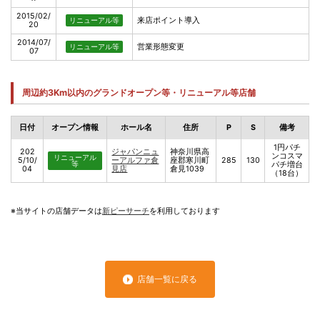
2015/02/
来店ポイント導入
リニューアル等
20
2014/07/
営業形態変更
リニューアル等
07
周辺約3Km以内のグランドオープン等・リニューアル等店舗
日付
オープン情報
ホール名
住所
P
S
備考
1円パチ
202
ジャパンニュ
神奈川県高
ンコスマ
リニューアル
5/10/
ーアルファ倉
座郡寒川町
285
130
等
パチ増台
04
見店
倉見1039
（18台）
※当サイトの店舗データは
新ピーサーチ
を利用しております
店舗一覧に戻る