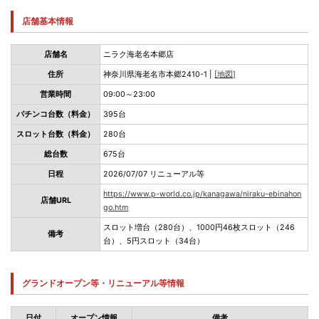
店舗基本情報
店舗名
ニラク海老名本郷店
住所
神奈川県海老名市本郷2410-1 |
[地図]
営業時間
09:00～23:00
パチンコ台数（料金）
395台
スロット台数（料金）
280台
総台数
675台
日程
2026/07/07 リニューアル等
https://www.p-world.co.jp/kanagawa/niraku-ebinahon
店舗URL
go.htm
スロット増台（280台）、1000円46枚スロット（246
備考
台）、5円スロット（34台）
グランドオープン等・リニューアル等情報
日付
オープン情報
備考