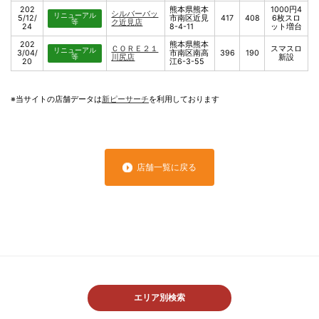
202
熊本県熊本
1000円4
シルバーバッ
リニューアル
5/12/
市南区近見
417
408
6枚スロ
等
ク近見店
24
8-4-11
ット増台
202
熊本県熊本
ＣＯＲＥ２１
スマスロ
リニューアル
3/04/
市南区南高
396
190
等
川尻店
新設
20
江6-3-55
※当サイトの店舗データは
新ピーサーチ
を利用しております
店舗一覧に戻る
エリア別検索