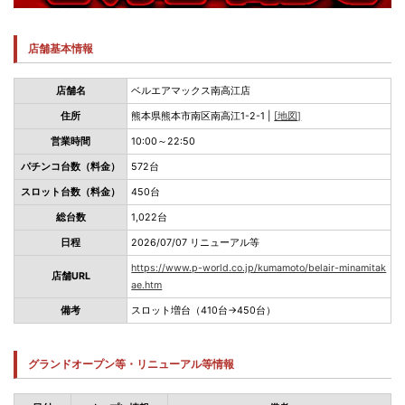
店舗基本情報
店舗名
ベルエアマックス南高江店
住所
熊本県熊本市南区南高江1-2-1 |
[地図]
営業時間
10:00～22:50
パチンコ台数（料金）
572台
スロット台数（料金）
450台
総台数
1,022台
日程
2026/07/07 リニューアル等
https://www.p-world.co.jp/kumamoto/belair-minamitak
店舗URL
ae.htm
備考
スロット増台（410台→450台）
グランドオープン等・リニューアル等情報