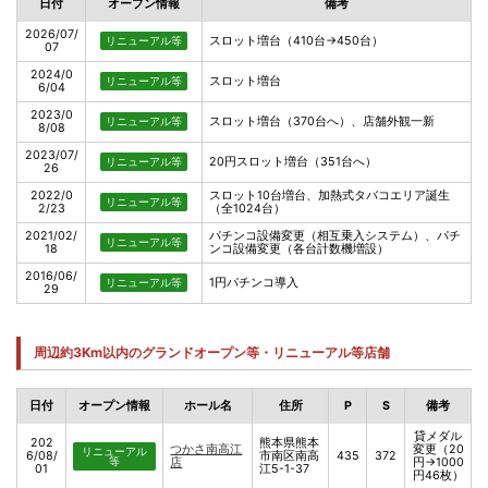
日付
オープン情報
備考
2026/07/
スロット増台（410台→450台）
リニューアル等
07
2024/0
スロット増台
リニューアル等
6/04
2023/0
スロット増台（370台へ）、店舗外観一新
リニューアル等
8/08
2023/07/
20円スロット増台（351台へ）
リニューアル等
26
2022/0
スロット10台増台、加熱式タバコエリア誕生
リニューアル等
2/23
（全1024台）
2021/02/
パチンコ設備変更（相互乗入システム）、パチ
リニューアル等
18
ンコ設備変更（各台計数機増設）
2016/06/
1円パチンコ導入
リニューアル等
29
周辺約3Km以内のグランドオープン等・リニューアル等店舗
日付
オープン情報
ホール名
住所
P
S
備考
貸メダル
202
熊本県熊本
つかさ南高江
変更（20
リニューアル
6/08/
市南区南高
435
372
等
店
円→1000
01
江5-1-37
円46枚）