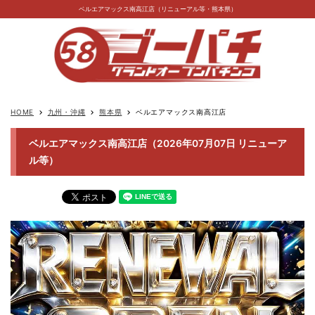
ベルエアマックス南高江店（リニューアル等・熊本県）
HOME
九州・沖縄
熊本県
ベルエアマックス南高江店
keyboard_arrow_right
keyboard_arrow_right
keyboard_arrow_right
ベルエアマックス南高江店（2026年07月07日 リニューア
ル等）