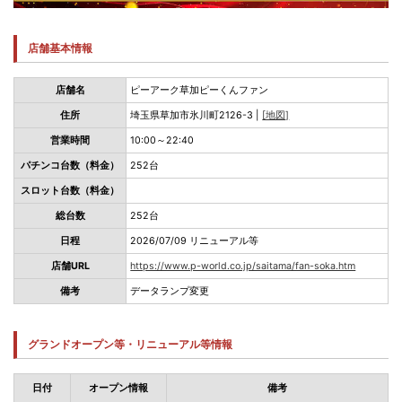
店舗基本情報
店舗名
ピーアーク草加ピーくんファン
住所
埼玉県草加市氷川町2126-3 |
[地図]
営業時間
10:00～22:40
パチンコ台数（料金）
252台
スロット台数（料金）
総台数
252台
日程
2026/07/09 リニューアル等
店舗URL
https://www.p-world.co.jp/saitama/fan-soka.htm
備考
データランプ変更
グランドオープン等・リニューアル等情報
日付
オープン情報
備考