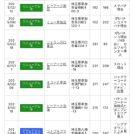
202
埼玉県草加
ピーアーク新
スマパチ
リニューアル
5/12/
市金明町4
192
166
等
田
増台
12
00-3
202
埼玉県草加
1円パチ
リニューアル
5/09/
ミュー草加店
市氷川町2
102
202
ンコスマ
等
09
120-1
パチ増台
1円パチ
ンコ増台
202
（149
ジャラン川口
埼玉県川口
リニューアル
5/02/
261
85
台）、セ
等
峯店
市峯234-1
18
ルフカウ
ンター導
入
202
埼玉県草加
ピーアーク松
スロット
リニューアル
4/11/1
市栄町3-5
231
209
等
原
増台
1
-18
ジャグラ
202
埼玉県草加
ーコーナ
キコーナ草加
リニューアル
4/05/
市清門町3
371
247
ー「ジャ
等
店
08
-1-13
グナビ」
設置
パチンコ
コーナー
202
埼玉県草加
ピーアーク谷
加熱式た
リニューアル
3/10/
市瀬崎1-10
215
172
等
塚
ばこプレ
18
-13
イエリア
導入
「シグマ
タウンこ
202
埼玉県八潮
グランドリニ
コトブキプラ
とぶき草
2/08/
市南後谷3
250
242
ューアルオー