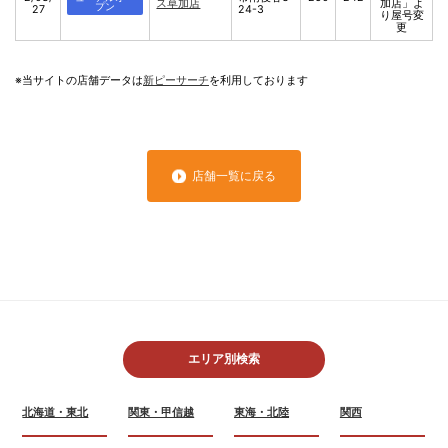
ス草加店
加店」よ
プン
27
24-3
り屋号変
更
※当サイトの店舗データは
新ピーサーチ
を利用しております
店舗一覧に戻る
エリア別検索
北海道・東北
関東・甲信越
東海・北陸
関西