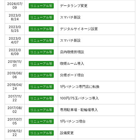
2026/07/
データランプ変更
リニューアル等
09
2023/0
スマパチ新設
リニューアル等
8/24
2023/0
デジタルサイネージ設置
リニューアル等
5/25
2023/0
スマパチ新設
リニューアル等
4/07
2022/0
店内喫煙所増設
リニューアル等
6/09
2019/11/
喫煙ルーム導入
リニューアル等
01
2019/06/
分煙ボード増台
リニューアル等
06
2019/04/
1円パチンコ専門店に転換
リニューアル等
24
2017/11/
100円/75玉パチンコ導入
リニューアル等
22
2017/08/
専用駐車場・駐輪場導入
リニューアル等
02
2017/07/
1円パチンコ増台
リニューアル等
05
2016/12/
設備変更
リニューアル等
22