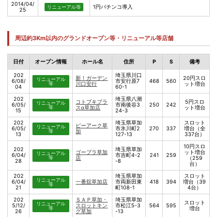
2014/04/
1円パチンコ導入
リニューアル等
25
周辺約3Km以内のグランドオープン等・リニューアル等店舗
日付
オープン情報
ホール名
住所
P
S
備考
202
埼玉県川口
新！ガーデン
20円スロ
リニューアル
6/08/
市安行原7
468
560
等
川口安行
ット増台
04
60-1
202
埼玉県八潮
コトブキプラ
5円スロ
リニューアル
6/05/
市南後谷3
250
242
等
スα草加店
ット増台
15
24-3
202
埼玉県草加
スロット
ピーアーク草
リニューアル
6/05/
市氷川町2
270
337
増台（全
等
加
13
127-13
337台）
10円スロ
202
埼玉県草加
ゴープラ草加
ット増台
リニューアル
6/04/
市吉町4-2
241
259
等
店
（259
28
-8
台）
202
埼玉県草加
スロット
リニューアル
6/04/
一番舘草加店
市両新田東
418
394
増台（39
等
21
町108-1
4台）
202
ＳＡＰ草加・
埼玉県草加
スロット
リニューアル
5/12/
スロットキン
市松江5-3
564
595
等
増台
26
グ草加
-13