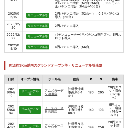
0玉パチンコ増台（52台→56台）、200円200
玉パチンコ増台（84台→106台）
2025/0
2円パチンコ増台（52台へ）、0.5円パチンコ
リニューアル等
2/15
導入（26台）
2023/12/
2円パチンコ導入
リニューアル等
20
2022/12/
パチンココーナー1円パチンコ専門店へ、5円ス
リニューアル等
22
ロット導入
2022/0
4円パチンコ導入（56台）
リニューアル等
4/10
周辺約3Km以内のグランドオープン等・リニューアル等店舗
日付
オープン情報
ホール名
住所
P
S
備考
20円スロ
202
沖縄県沖縄
アムズガーデ
ット増台
リニューアル
6/04/
市高原6-1
180
295
等
ン泡瀬店
（323台
10
4-1
へ）
5円スロ
202
沖縄県うる
イースペース
ット増台
リニューアル
5/03/
ま市江洲6
140
193
等
具志川店
（74台→
04
60-1
97台）
20円スロ
202
沖縄県うる
アムズエース
ット増
リニューアル
4/12/
ま市前原2
144
256