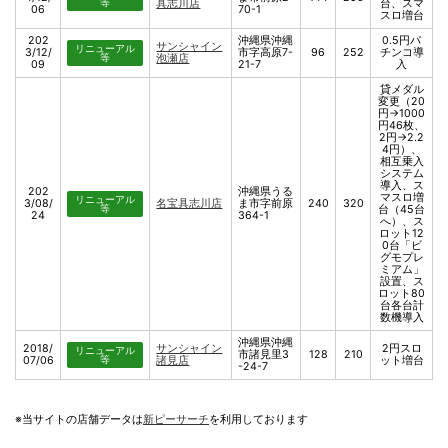
等
具志川店
台、スマ
06
70-1
スロ増台
202
沖縄県沖縄
0.5円パ
サンシャイン
リニューアル
3/12/
市字高原7-
96
252
チンコ導
等
泡瀬店
09
21-7
入
貸メダル
変更（20
円→1000
円46枚、
2円→2.2
4円）、
相互乗入
システム
導入、ス
202
沖縄県うる
マスロ増
リニューアル
3/08/
名宝具志川店
ま市字前原
240
320
等
台（45台
24
364-1
へ）、ス
ロット12
0台「ビ
グモプレ
ミアム」
設置、ス
ロット80
台各台計
数機導入
沖縄県沖縄
2018/
サンシャイン
2円スロ
リニューアル
市諸見里3
128
210
07/06
等
諸見店
ット増台
-24-7
※当サイトの店舗データは
新ピーサーチ
を利用しております