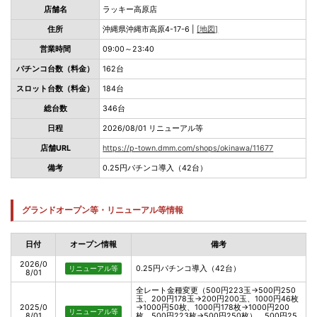
店舗名
ラッキー高原店
住所
沖縄県沖縄市高原4-17-6 |
[地図]
営業時間
09:00～23:40
パチンコ台数（料金）
162台
スロット台数（料金）
184台
総台数
346台
日程
2026/08/01 リニューアル等
店舗URL
https://p-town.dmm.com/shops/okinawa/11677
備考
0.25円パチンコ導入（42台）
グランドオープン等・リニューアル等情報
日付
オープン情報
備考
2026/0
0.25円パチンコ導入（42台）
リニューアル等
8/01
全レート金種変更（500円223玉→500円250
玉、200円178玉→200円200玉、1000円46枚
2025/0
→1000円50枚、1000円178枚→1000円200
リニューアル等
8/01
枚、500円223枚→500円250枚）、500円25