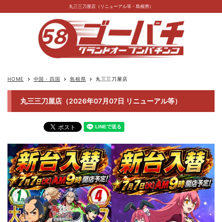
丸三三刀屋店（リニューアル等・島根県）
HOME
中国・四国
島根県
丸三三刀屋店
keyboard_arrow_right
keyboard_arrow_right
keyboard_arrow_right
丸三三刀屋店（2026年07月07日 リニューアル等）