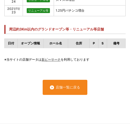
24
2021/11/
1.25円パチンコ増台
リニューアル等
23
周辺約3Km以内のグランドオープン等・リニューアル等店舗
日付
オープン情報
ホール名
住所
P
S
備考
※当サイトの店舗データは
新ピーサーチ
を利用しております
店舗一覧に戻る