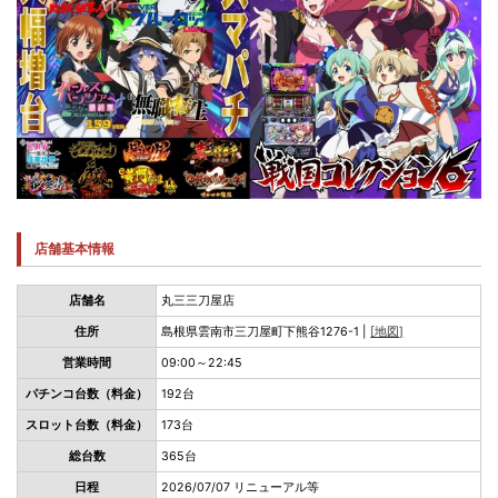
店舗基本情報
店舗名
丸三三刀屋店
住所
島根県雲南市三刀屋町下熊谷1276-1 |
[地図]
営業時間
09:00～22:45
パチンコ台数（料金）
192台
スロット台数（料金）
173台
総台数
365台
日程
2026/07/07 リニューアル等