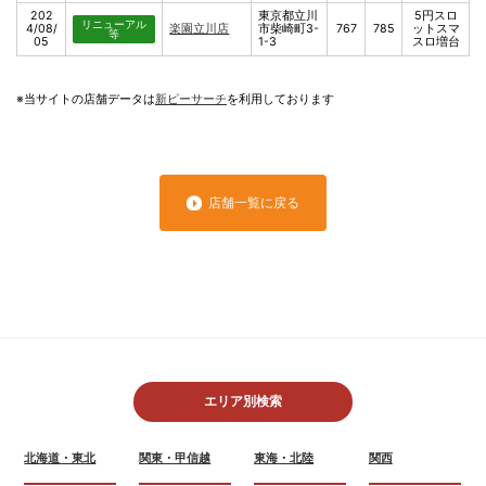
202
東京都立川
5円スロ
リニューアル
4/08/
楽園立川店
市柴崎町3-
767
785
ットスマ
等
05
1-3
スロ増台
※当サイトの店舗データは
新ピーサーチ
を利用しております
店舗一覧に戻る
エリア別検索
北海道・東北
関東・甲信越
東海・北陸
関西