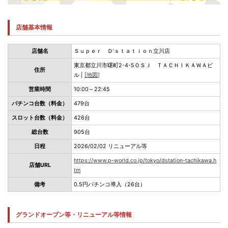
店舗基本情報
店舗名
Ｓｕｐｅｒ Ｄ’ｓｔａｔｉｏｎ立川店
東京都立川市曙町2-4-5ＯＳＪ ＴＡＣＨＩＫＡＷＡビ
住所
ル |
[地図]
営業時間
10:00～22:45
パチンコ台数（料金）
479台
スロット台数（料金）
426台
総台数
905台
日程
2026/02/02 リニューアル等
https://www.p-world.co.jp/tokyo/dstation-tachikawa.h
店舗URL
tm
備考
0.5円パチンコ導入（26台）
グランドオープン等・リニューアル等情報