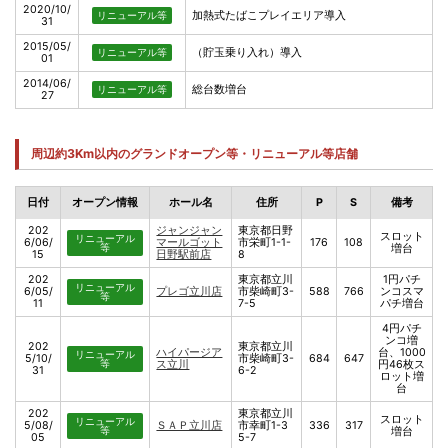
2020/10/
加熱式たばこプレイエリア導入
リニューアル等
31
2015/05/
（貯玉乗り入れ）導入
リニューアル等
01
2014/06/
総台数増台
リニューアル等
27
周辺約3Km以内のグランドオープン等・リニューアル等店舗
日付
オープン情報
ホール名
住所
P
S
備考
202
ジャンジャン
東京都日野
スロット
リニューアル
6/06/
マールゴット
市栄町1-1-
176
108
等
増台
15
日野駅前店
8
202
東京都立川
1円パチ
リニューアル
6/05/
プレゴ立川店
市柴崎町3-
588
766
ンコスマ
等
11
7-5
パチ増台
4円パチ
ンコ増
202
東京都立川
ハイパージア
台、1000
リニューアル
5/10/
市柴崎町3-
684
647
等
ス立川
円46枚ス
31
6-2
ロット増
台
202
東京都立川
スロット
リニューアル
5/08/
ＳＡＰ立川店
市幸町1-3
336
317
等
増台
05
5-7