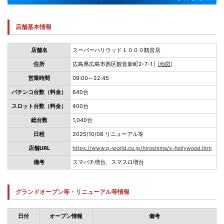
店舗基本情報
店舗名
スーパーハリウッド１０００観音店
住所
広島県広島市西区観音新町2-7-1 |
[地図]
営業時間
09:00～22:45
パチンコ台数（料金）
640台
スロット台数（料金）
400台
総台数
1,040台
日程
2025/10/08 リニューアル等
店舗URL
https://www.p-world.co.jp/hiroshima/s-hollywood.htm
備考
スマパチ増台、スマスロ増台
グランドオープン等・リニューアル等情報
日付
オープン情報
備考