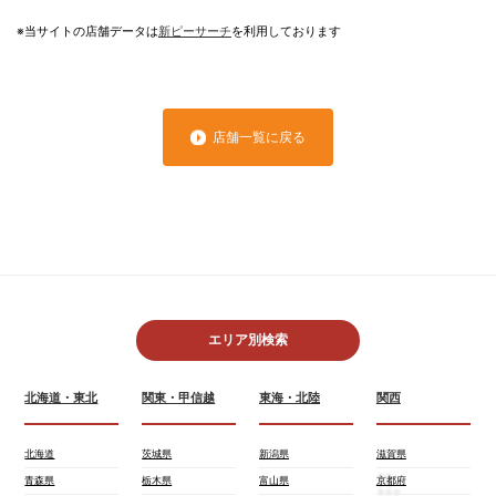
※当サイトの店舗データは
新ピーサーチ
を利用しております
店舗一覧に戻る
エリア別検索
北海道・東北
関東・甲信越
東海・北陸
関西
北海道
茨城県
新潟県
滋賀県
青森県
栃木県
富山県
京都府