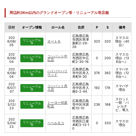
周辺約3Km以内のグランドオープン等・リニューアル等店舗
日付
オープン情報
ホール名
住所
P
S
備考
広島県広島
202
スマスロ
市西区草津
リニューアル
6/08/
オートキ
320
320
増台（40
等
新町2-29-
05
台）
26
202
広島県広島
スマスロ
コンバット中
リニューアル
6/08/
市西区中広
0
200
増台（13
等
広店
04
町2-30-16
6台へ）
202
広島県広島
スマパチ
ハイパーハリ
リニューアル
6/08/
市中区舟入
376
362
増台（12
等
ウッド
04
本町9-30
6台へ）
202
広島県広島
コンバット舟
スマパチ
リニューアル
6/07/
市中区舟入
192
179
等
入店
増台
07
南5-2-44
スロット
202
広島県広島
トーヨー河原
一部「バ
リニューアル
5/12/
市中区河原
236
168
等
町店
レルナ
23
町10-10
ビ」導入
広島県広島
202
市西区己斐
スマスロ
リニューアル
5/04/
ペペルモコ
0
333
等
本町3-13-1
増台
23
0