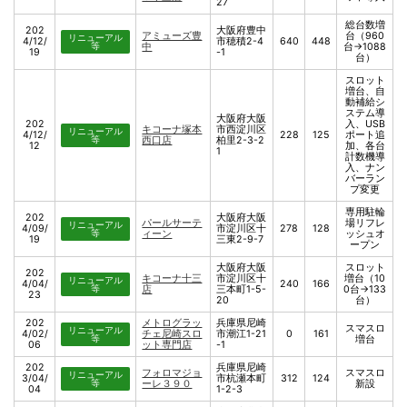
27
総台数増
202
大阪府豊中
アミューズ豊
台（960
リニューアル
4/12/
市穂積2-4
640
448
等
中
台→1088
19
-1
台）
スロット
増台、自
動補給シ
ステム導
大阪府大阪
202
入、USB
キコーナ塚本
市西淀川区
リニューアル
4/12/
228
125
ポート追
等
西口店
柏里2-3-2
12
加、各台
1
計数機導
入、ナン
バーラン
プ変更
専用駐輪
202
大阪府大阪
パールサーテ
場リフレ
リニューアル
4/09/
市淀川区十
278
128
等
ィーン
ッシュオ
19
三東2-9-7
ープン
大阪府大阪
スロット
202
キコーナ十三
市淀川区十
増台（10
リニューアル
4/04/
240
166
等
店
三本町1-5-
0台→133
23
20
台）
202
メトログラッ
兵庫県尼崎
スマスロ
リニューアル
4/02/
チェ尼崎スロ
市潮江1-21
0
161
等
増台
06
ット専門店
-1
202
兵庫県尼崎
フォロマジョ
スマスロ
リニューアル
3/04/
市杭瀬本町
312
124
等
ーレ３９０
新設
04
1-2-3