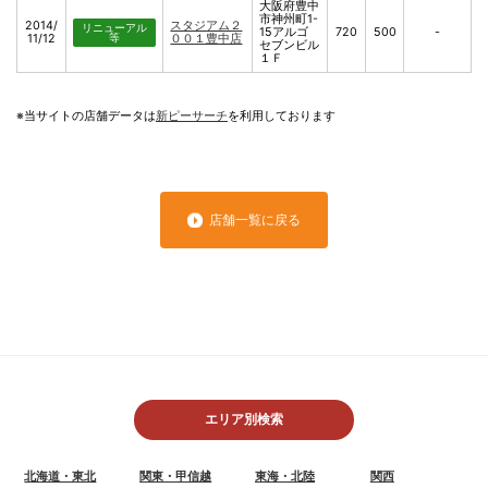
大阪府豊中
市神州町1-
2014/
スタジアム２
リニューアル
15アルゴ
720
500
-
11/12
等
００１豊中店
セブンビル
１Ｆ
※当サイトの店舗データは
新ピーサーチ
を利用しております
店舗一覧に戻る
エリア別検索
北海道・東北
関東・甲信越
東海・北陸
関西