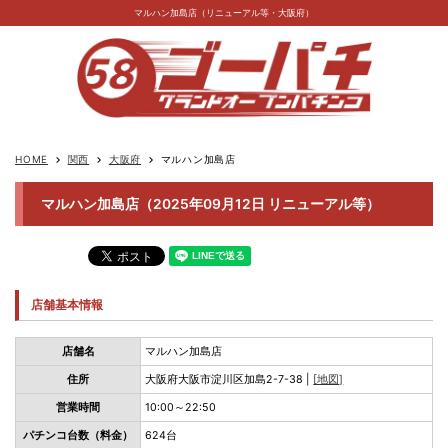
マルハン加島店（リニューアル等・大阪府）
HOME
関西
大阪府
マルハン加島店
keyboard_arrow_right
keyboard_arrow_right
keyboard_arrow_right
マルハン加島店（2025年09月12日 リニューアル等）
店舗基本情報
店舗名
マルハン加島店
住所
大阪府大阪市淀川区加島2-7-38 |
[地図]
営業時間
10:00～22:50
パチンコ台数（料金）
624台