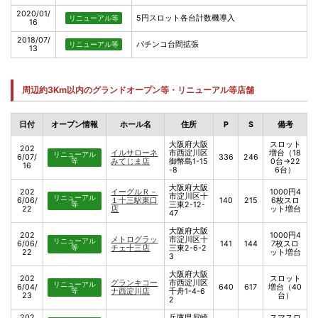
2020/01/
5円スロット各台計数機導入
リニューアル等
16
2018/07/
パチンコ台間拡張
リニューアル等
13
周辺約3Km以内のグランドオープン等・リニューアル等店舗
日付
オープン情報
ホール名
住所
P
S
備考
大阪府大阪
スロット
202
イルサローネ
市西淀川区
増台（18
リニューアル
6/07/
336
246
等
みてじま店
御幣島1-15
0台→22
16
-8
6台）
大阪府大阪
202
イーグルＲ－
1000円4
市淀川区十
リニューアル
6/06/
１十三駅東口
140
215
6枚スロ
等
三東2-12-
22
店
ット増台
47
大阪府大阪
202
1000円4
メトログラッ
市淀川区十
リニューアル
6/06/
141
144
7枚スロ
等
チェ十三店
三東2-6-2
22
ット増台
3
大阪府大阪
202
スロット
グランキコー
市西淀川区
リニューアル
6/04/
640
617
増台（40
等
ナ西淀川店
千舟1-4-6
23
台）
2
202
兵庫県尼崎
スマスロ