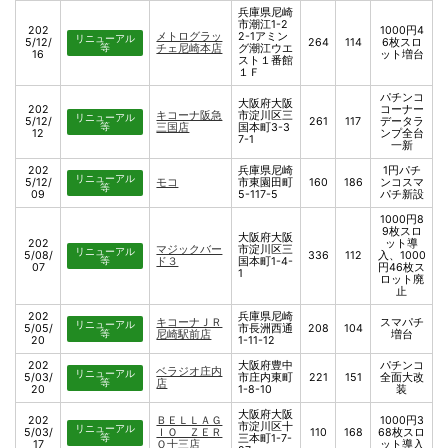
兵庫県尼崎
市潮江1-2
202
1000円4
メトログラッ
2-1アミン
リニューアル
5/12/
264
114
6枚スロ
等
チェ尼崎本店
グ潮江ウエ
16
ット増台
スト１番館
１Ｆ
パチンコ
大阪府大阪
202
コーナー
キコーナ阪急
市淀川区三
リニューアル
5/12/
261
117
データラ
等
三国店
国本町3-3
12
ンプ全台
7-1
一新
202
兵庫県尼崎
1円パチ
リニューアル
5/12/
モコ
市東園田町
160
186
ンコスマ
等
09
5-117-5
パチ新設
1000円8
9枚スロ
大阪府大阪
202
ット導
マジックバー
市淀川区三
リニューアル
5/08/
336
112
入、1000
等
ド３
国本町1-4-
07
円46枚ス
1
ロット廃
止
202
兵庫県尼崎
キコーナＪＲ
スマパチ
リニューアル
5/05/
市長洲西通
208
104
等
尼崎駅前店
増台
20
1-11-12
202
大阪府豊中
パチンコ
ベラジオ庄内
リニューアル
5/03/
市庄内東町
221
151
全面大改
等
店
20
1-8-10
装
大阪府大阪
202
ＢＥＬＬＡＧ
1000円3
市淀川区十
リニューアル
5/03/
ＩＯ ＺＥＲ
110
168
68枚スロ
等
三本町1-7-
17
Ｏ十三店
ット導入