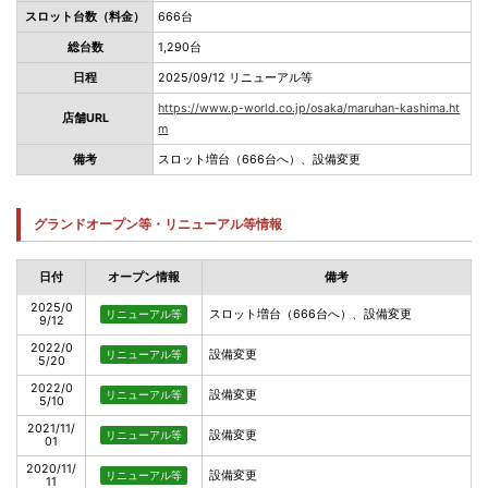
スロット台数（料金）
666台
総台数
1,290台
日程
2025/09/12 リニューアル等
https://www.p-world.co.jp/osaka/maruhan-kashima.ht
店舗URL
m
備考
スロット増台（666台へ）、設備変更
グランドオープン等・リニューアル等情報
日付
オープン情報
備考
2025/0
スロット増台（666台へ）、設備変更
リニューアル等
9/12
2022/0
設備変更
リニューアル等
5/20
2022/0
設備変更
リニューアル等
5/10
2021/11/
設備変更
リニューアル等
01
2020/11/
設備変更
リニューアル等
11