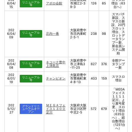
リニューアル
6/04/
アポロ会館
市潮江2-3
126
85
増台（63
等
15
9-3
台へ）
スマパチ
新設、ス
マスロ新
設、20円
スロット
202
大阪府豊中
増台、ス
リニューアル
6/04/
庄内一番
市庄内東町
238
98
等
ロットデ
09
2-5-1
ータラン
プ一新、
新会員シ
ステム開
始
202
大阪府豊中
全館デー
キコーナ豊中
リニューアル
6/04/
市上津島3
627
376
タランプ
等
上津島店
08
-11-25
一新
202
大阪府豊中
スマスロ
リニューアル
6/01/
チャンピオン
市豊南町東
403
159
等
増台
19
4-8-13
「MEGA
フェイス
１１１１
淀川」よ
り屋号変
202
ＭＥＧＡフェ
大阪府大阪
グランドリニ
更、スロ
5/12/
イス１３００
市淀川区野
572
679
ューアルオー
ット増台
プン
27
淀川
中北2-5
（635台
へ）、総
台数増台
（1251台
へ）