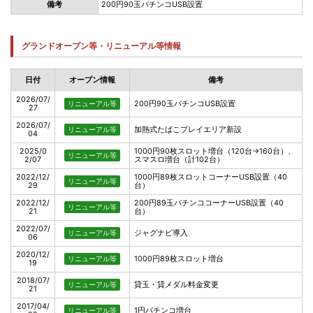
備考
200円90玉パチンコUSB設置
グランドオープン等・リニューアル等情報
日付
オープン情報
備考
2026/07/
200円90玉パチンコUSB設置
リニューアル等
27
2026/07/
加熱式たばこプレイエリア新設
リニューアル等
04
2025/0
1000円90枚スロット増台（120台→160台）、
リニューアル等
2/07
スマスロ増台（計102台）
2022/12/
1000円89枚スロットコーナーUSB設置（40
リニューアル等
29
台）
2022/12/
200円89玉パチンココーナーUSB設置（40
リニューアル等
21
台）
2022/07/
ジャグナビ導入
リニューアル等
06
2020/12/
1000円89枚スロット増台
リニューアル等
19
2018/07/
貸玉・貸メダル料金変更
リニューアル等
21
2017/04/
1円パチンコ増台
リニューアル等