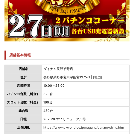
店舗基本情報
店舗名
ダイナム長野茅野店
住所
長野県茅野市宮川字姫宮1375-1 |
[地図]
営業時間
10:00～23:00
パチンコ台数（料金）
320台
スロット台数（料金）
160台
総台数
480台
日程
2026/07/27 リニューアル等
店舗URL
https://www.p-world.co.jp/nagano/dynam-chino.htm