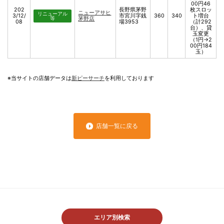
00円46
202
長野県茅野
枚スロッ
ニューアサヒ
リニューアル
3/12/
市宮川字銭
360
340
ト増台
等
茅野店
08
場3953
（計292
台）、貸
玉変更
（1円→2
00円184
玉）
※当サイトの店舗データは
新ピーサーチ
を利用しております
店舗一覧に戻る
エリア別検索