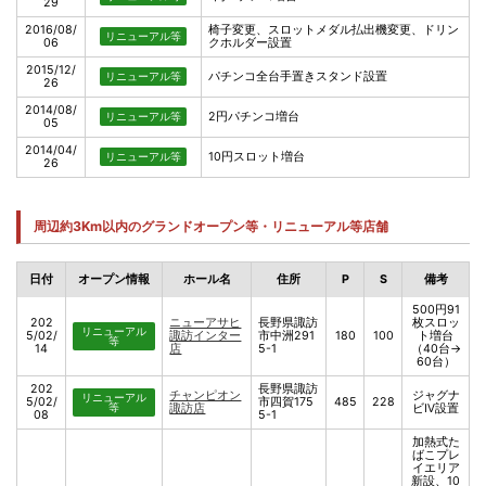
29
2016/08/
椅子変更、スロットメダル払出機変更、ドリン
リニューアル等
06
クホルダー設置
2015/12/
パチンコ全台手置きスタンド設置
リニューアル等
26
2014/08/
2円パチンコ増台
リニューアル等
05
2014/04/
10円スロット増台
リニューアル等
26
周辺約3Km以内のグランドオープン等・リニューアル等店舗
日付
オープン情報
ホール名
住所
P
S
備考
500円91
202
ニューアサヒ
長野県諏訪
枚スロッ
リニューアル
5/02/
諏訪インター
市中洲291
180
100
ト増台
等
14
店
5-1
（40台→
60台）
202
長野県諏訪
チャンピオン
ジャグナ
リニューアル
5/02/
市四賀175
485
228
等
諏訪店
ビⅣ設置
08
5-1
加熱式た
ばこプレ
イエリア
新設、10