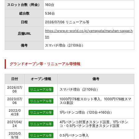
スロット台数（料金）
160台
総台数
536台
日程
2026/07/06 リニューアル等
https://www.p-world.co.jp/yamagata/maruhan-sagae.h
店舗URL
tm
備考
スマパチ増台（計109台）
グランドオープン等・リニューアル等情報
日付
オープン情報
備考
2026/07/
スマパチ増台（計109台）
リニューアル等
06
2023/07/
1000円178枚スロット導入、1000円178枚スマ
リニューアル等
06
スロ新設
2022/0
1円パチンコ増台（120台→160台）
リニューアル等
4/28
2021/04/
4円パチンコ肘置きスタンド設置、1円パチン
リニューアル等
24
コ・0.5円パチンコ手置きスタンド設置
2020/0
0.5円パチンコ導入
リニューアル等
9/18