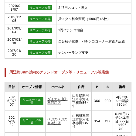
2020/0
2.17円スロット導入
リニューアル等
8/07
2019/11/
貸メダル料金変更（1000円46枚）
リニューアル等
05
2017/09/
1円パチンコ増台
リニューアル等
04
2017/03/
全台椅子変更、パチンココーナー肘置き設置
リニューアル等
10
2017/01/
ナンバーランプ変更
リニューアル等
20
周辺約3Km以内のグランドオープン等・リニューアル等店舗
日付
オープン情報
ホール名
住所
P
S
備考
山形県寒河
202
4円パチ
ダイナム山形
江市寒河江
リニューアル
6/07/
360
200
ンコ新設
等
寒河江店
字横道56-
07
（80台）
1
0.25円パ
山形県寒河
202
チンコ増
ベガスベガス
江市寒河江
リニューアル
5/11/
354
197
台（72台
等
寒河江店
字赤田135
22
→106
-1
台）