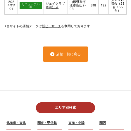
スマスロ
202
山形県寒河
ジェイクラブ
増台（28
リニューアル
4/11/
江市新山2-
318
132
等
寒河江店
台→55
01
93
台）
※当サイトの店舗データは
新ピーサーチ
を利用しております
店舗一覧に戻る
エリア別検索
北海道・東北
関東・甲信越
東海・北陸
関西