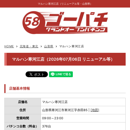
マルハン寒河江店（リニューアル等・山形県）
HOME
北海道・東北
山形県
マルハン寒河江店
keyboard_arrow_right
keyboard_arrow_right
keyboard_arrow_right
マルハン寒河江店（2026年07月06日 リニューアル等）
店舗基本情報
店舗名
マルハン寒河江店
住所
山形県寒河江市寒河江字赤田85 |
[地図]
営業時間
09:00～23:00
パチンコ台数（料金）
376台