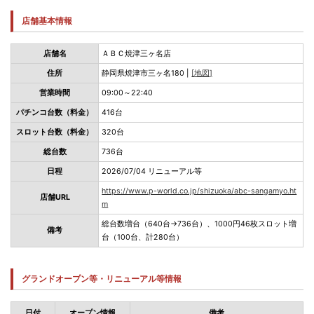
店舗基本情報
店舗名
ＡＢＣ焼津三ヶ名店
住所
静岡県焼津市三ヶ名180 |
[地図]
営業時間
09:00～22:40
パチンコ台数（料金）
416台
スロット台数（料金）
320台
総台数
736台
日程
2026/07/04 リニューアル等
https://www.p-world.co.jp/shizuoka/abc-sangamyo.ht
店舗URL
m
総台数増台（640台→736台）、1000円46枚スロット増
備考
台（100台、計280台）
グランドオープン等・リニューアル等情報
日付
オープン情報
備考