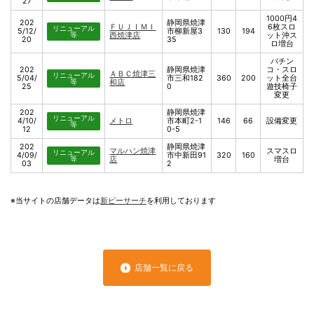
27
1000円4
202
静岡県焼津
ＦＵＪＩＭＩ
6枚スロ
リニューアル
5/12/
市柳新屋3
130
194
等
西焼津店
ット沖ス
20
35
ロ増台
パチン
202
静岡県焼津
コ・スロ
ＡＢＣ焼津三
リニューアル
5/04/
市三和182
360
200
ット全台
等
和店
25
0
遊技椅子
変更
202
静岡県焼津
リニューアル
4/10/
メトロ
市本町2-1
146
66
設備変更
等
12
0-5
202
静岡県焼津
マルハン焼津
スマスロ
リニューアル
4/09/
市中新田91
320
160
等
店
増台
03
2
※当サイトの店舗データは
新ピーサーチ
を利用しております
店舗一覧に戻る