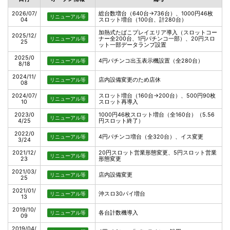
2026/07/
総台数増台（640台→736台）、1000円46枚
リニューアル等
04
スロット増台（100台、計280台）
加熱式たばこプレイエリア導入（スロットコー
2025/12/
ナー全200台、1円パチンコ一部）、20円スロ
リニューアル等
25
ット一部データランプ設置
2025/0
4円パチンコ出玉表示機設置（全280台）
リニューアル等
8/18
2024/11/
店内設備変更のため店休
リニューアル等
08
2024/07/
スロット増台（160台→200台）、500円90枚
リニューアル等
10
スロット再導入
2023/0
1000円46枚スロット増台（全160台）（5.56
リニューアル等
4/25
円スロット終了）
2022/0
4円パチンコ増台（全320台）、イス変更
リニューアル等
3/24
2021/12/
20円スロット営業形態変更、5円スロット営業
リニューアル等
23
形態変更
2021/03/
店内設備変更
リニューアル等
25
2021/01/
沖スロ30パイ増台
リニューアル等
13
2019/10/
各台計数機導入
リニューアル等
09
2019/04/