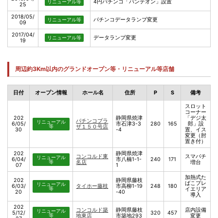
4円パチンコ「パンテオン」設置
リニューアル等
25
2018/05/
パチンコデータランプ変更
リニューアル等
09
2017/04/
データランプ変更
リニューアル等
19
周辺約3Km以内のグランドオープン等・リニューアル等店舗
日付
オープン情報
ホール名
住所
P
S
備考
スロット
コーナー
202
静岡県焼津
「デジ太
パチンコプラ
リニューアル
6/05/
市石津3-3
280
165
郎」設
等
ザ１５０号店
30
-4
置、イス
変更（肘
置き付）
202
静岡県焼津
コンコルド東
スマパチ
リニューアル
6/04/
市八楠1-1-
240
171
等
名店
増台
07
1
加熱式た
202
静岡県藤枝
ばこプレ
リニューアル
6/03/
タイホー藤枝
市高柳1-19
248
180
等
イエリア
20
-40
導入
202
コンコルド築
静岡県藤枝
店内設備
リニューアル
5/12/
320
457
等
地東店
市築地293
変更