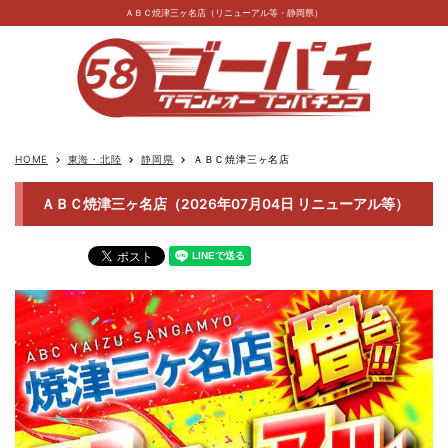
ＡＢＣ焼津三ヶ名店（リニューアル等・静岡県）
HOME
東海・北陸
静岡県
ＡＢＣ焼津三ヶ名店
keyboard_arrow_right
keyboard_arrow_right
keyboard_arrow_right
ＡＢＣ焼津三ヶ名店（2026年07月04日 リニューアル等）