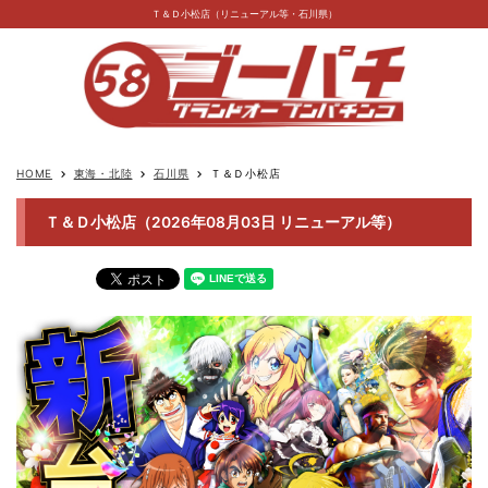
Ｔ＆Ｄ小松店（リニューアル等・石川県）
HOME
東海・北陸
石川県
Ｔ＆Ｄ小松店
keyboard_arrow_right
keyboard_arrow_right
keyboard_arrow_right
Ｔ＆Ｄ小松店（2026年08月03日 リニューアル等）