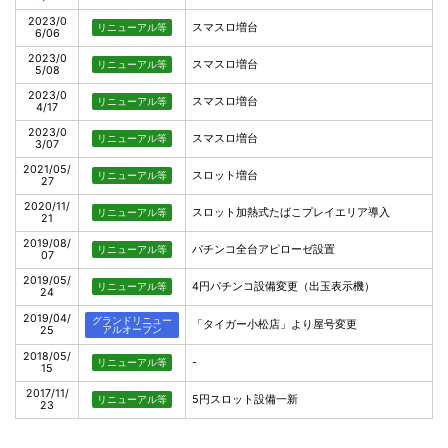
2023/0
スマスロ増台
リニューアル等
6/06
2023/0
スマスロ増台
リニューアル等
5/08
2023/0
スマスロ増台
リニューアル等
4/17
2023/0
スマスロ増台
リニューアル等
3/07
2021/05/
スロット増台
リニューアル等
27
2020/11/
スロット加熱式たばこプレイエリア導入
リニューアル等
21
2019/08/
パチンコ全台アピローゼ設置
リニューアル等
07
2019/05/
4円パチンコ設備変更（出玉表示機）
リニューアル等
24
2019/04/
グランドリニュー
「タイガー小松店」より屋号変更
25
アルオープン
2018/05/
-
リニューアル等
15
2017/11/
5円スロット設備一新
リニューアル等
23