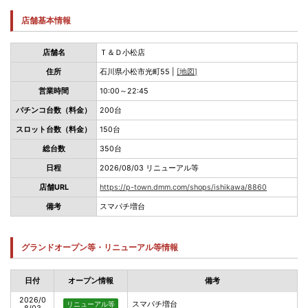
店舗基本情報
店舗名
Ｔ＆Ｄ小松店
住所
石川県小松市光町55 |
[地図]
営業時間
10:00～22:45
パチンコ台数（料金）
200台
スロット台数（料金）
150台
総台数
350台
日程
2026/08/03 リニューアル等
店舗URL
https://p-town.dmm.com/shops/ishikawa/8860
備考
スマパチ増台
グランドオープン等・リニューアル等情報
日付
オープン情報
備考
2026/0
スマパチ増台
リニューアル等