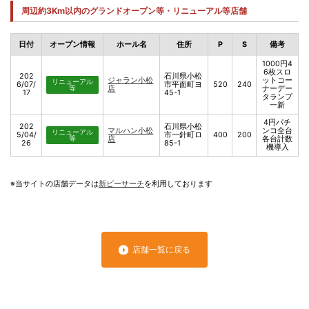
周辺約3Km以内のグランドオープン等・リニューアル等店舗
日付
オープン情報
ホール名
住所
P
S
備考
1000円4
6枚スロ
202
石川県小松
ジャラン小松
ットコー
リニューアル
6/07/
市平面町ヨ
520
240
等
店
ナーデー
17
45-1
タランプ
一新
4円パチ
202
石川県小松
マルハン小松
ンコ全台
リニューアル
5/04/
市一針町ロ
400
200
等
店
各台計数
26
85-1
機導入
※当サイトの店舗データは
新ピーサーチ
を利用しております
店舗一覧に戻る