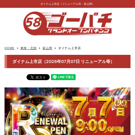
ダイナム上市店（リニューアル等・富山県）
HOME
東海・北陸
富山県
ダイナム上市店
keyboard_arrow_right
keyboard_arrow_right
keyboard_arrow_right
ダイナム上市店（2026年07月07日 リニューアル等）