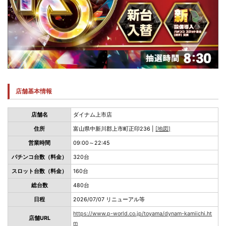
店舗基本情報
店舗名
ダイナム上市店
住所
富山県中新川郡上市町正印236 |
[地図]
営業時間
09:00～22:45
パチンコ台数（料金）
320台
スロット台数（料金）
160台
総台数
480台
日程
2026/07/07 リニューアル等
https://www.p-world.co.jp/toyama/dynam-kamiichi.ht
店舗URL
m