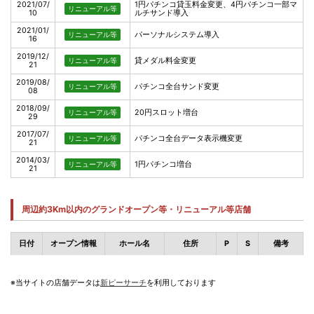
2021/07/
1円パチンコ貸玉料金変更、4円パチンコ一部マ
リニューアル等
10
ルチサンド導入
2021/01/
パーソナルシステム導入
リニューアル等
16
2019/12/
貸メダル料金変更
リニューアル等
21
2019/08/
パチンコ全台サンド変更
リニューアル等
08
2018/09/
20円スロット増台
リニューアル等
29
2017/07/
パチンコ全台データ表示機変更
リニューアル等
21
2014/03/
1円パチンコ増台
リニューアル等
21
周辺約3Km以内のグランドオープン等・リニューアル等店舗
日付
オープン情報
ホール名
住所
P
S
備考
※当サイトの店舗データは
新ピーサーチ
を利用しております