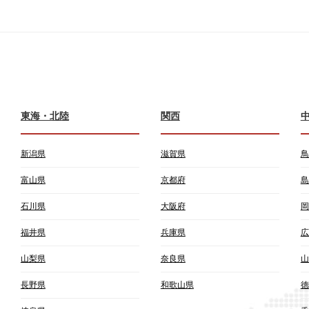
東海・北陸
関西
新潟県
滋賀県
鳥
富山県
京都府
島
石川県
大阪府
岡
福井県
兵庫県
広
山梨県
奈良県
山
長野県
和歌山県
徳