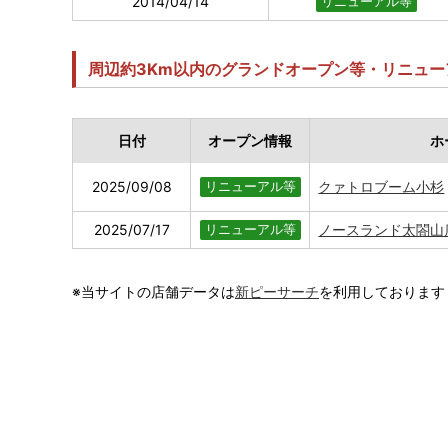
2014/04/14
リニューアル等
周辺約3Km以内のグランドオープン等・リニュー
日付
オープン情報
ホ
2025/09/08
クァトロブーム小杉
リニューアル等
2025/07/17
ノースランド太閤山
リニューアル等
※当サイトの店舗データは
新ピーサーチ
を利用しております