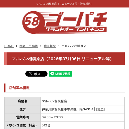
マルハン相模原店（リニューアル等・神奈川県）
HOME
関東・甲信越
神奈川県
マルハン相模原店
keyboard_arrow_right
keyboard_arrow_right
keyboard_arrow_right
マルハン相模原店（2026年07月06日 リニューアル等）
店舗基本情報
店舗名
マルハン相模原店
住所
神奈川県相模原市中央区田名3431-1 |
[地図]
営業時間
09:00～23:00
パチンコ台数（料金）
512台