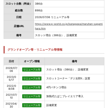
スロット台数（料金）
386台
総台数
898台
日程
2026/07/06 リニューアル等
https://www.p-world.co.jp/kanagawa/maruhan-sagami
店舗URL
hara.htm
備考
スロット増台（386台）、設備変更
グランドオープン等・リニューアル等情報
日付
オープン情報
備考
2026/07/
スロット増台（386台）、設備変更
リニューアル等
06
2023/0
スロットコーナー「デジ太郎Ⅱ」設置
リニューアル等
5/17
2022/0
4円パチンコ増台
リニューアル等
8/08
2021/07/
加熱式たばこプレイエリア導入
リニューアル等
10
2021/04/
設備変更
リニューアル等
30