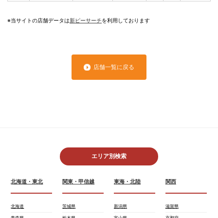
※当サイトの店舗データは
新ピーサーチ
を利用しております
店舗一覧に戻る
エリア別検索
北海道・東北
関東・甲信越
東海・北陸
関西
北海道
茨城県
新潟県
滋賀県
青森県
栃木県
富山県
京都府