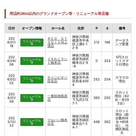
周辺約3Km以内のグランドオープン等・リニューアル等店舗
日付
オープン情報
ホール名
住所
P
S
備考
神奈川県相
202
ＲＥＤ ＳＴ
模原市中央
データラ
リニューアル
6/07/
ＡＤＩＵＭ上
212
198
等
区上溝5-1
ンプ変更
18
溝店
2-8
神奈川県相
202
5円スロ
ドキわくラン
模原市緑区
リニューアル
6/04/
0
324
ットスマ
等
ド橋本店
橋本台2-9
06
スロ増台
-9
神奈川県相
202
チャンピオン
模原市中央
スマスロ
リニューアル
6/02/
252
204
等
田名店
区田名409
増台
02
4
神奈川県相
スロット
202
一番舘相模原
模原市緑区
増台（62
リニューアル
6/01/
360
292
等
店
下九沢213
台・全29
09
7-1
2台）
スロット
増台（総
神奈川県相
202
台数806
マルハン橋本
模原市緑区
リニューアル
5/12/
446
362
台→808
等
台店
橋本台1-3
22
台）、分
4-1
煙区画拡
大