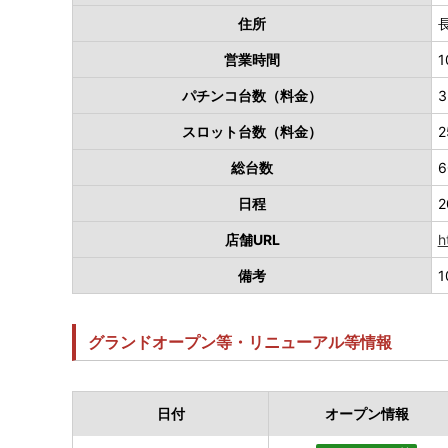
住所
営業時間
1
パチンコ台数（料金）
3
スロット台数（料金）
2
総台数
6
日程
2
店舗URL
h
備考
グランドオープン等・リニューアル等情報
日付
オープン情報