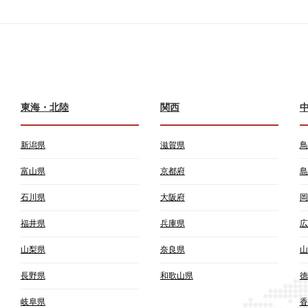
東海・北陸
関西
新潟県
滋賀県
鳥
富山県
京都府
島
石川県
大阪府
岡
福井県
兵庫県
広
山梨県
奈良県
山
長野県
和歌山県
徳
岐阜県
香