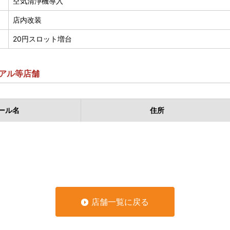
空気清浄機導入
店内改装
20円スロット増台
アル等店舗
ール名
住所
店舗一覧に戻る