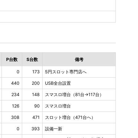
P
台数
S
台数
備考
0
173
5円スロット専門店へ
440
200
USB全台設置
234
148
スマスロ増台（81台→117台）
126
90
スマスロ増台
308
471
スロット増台（471台へ）
0
393
設備一新