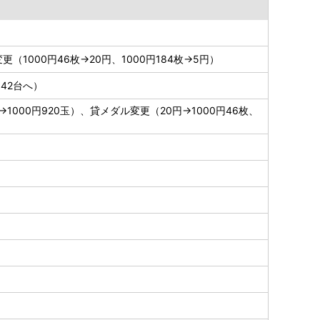
更（1000円46枚→20円、1000円184枚→5円）
342台へ）
1000円920玉）、貸メダル変更（20円→1000円46枚、