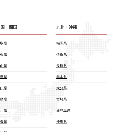
中国・四国
九州・沖縄
取県
福岡県
根県
佐賀県
山県
長崎県
島県
熊本県
口県
大分県
島県
宮崎県
川県
鹿児島県
媛県
沖縄県