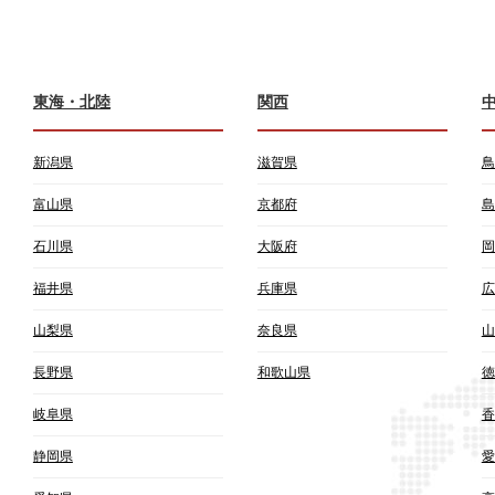
東海・北陸
関西
新潟県
滋賀県
鳥
富山県
京都府
島
石川県
大阪府
岡
福井県
兵庫県
広
山梨県
奈良県
山
長野県
和歌山県
徳
岐阜県
香
静岡県
愛