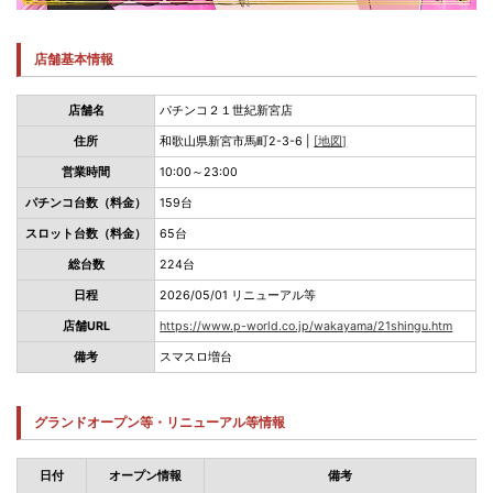
店舗基本情報
店舗名
パチンコ２１世紀新宮店
住所
和歌山県新宮市馬町2-3-6 |
[地図]
営業時間
10:00～23:00
パチンコ台数（料金）
159台
スロット台数（料金）
65台
総台数
224台
日程
2026/05/01 リニューアル等
店舗URL
https://www.p-world.co.jp/wakayama/21shingu.htm
備考
スマスロ増台
グランドオープン等・リニューアル等情報
日付
オープン情報
備考