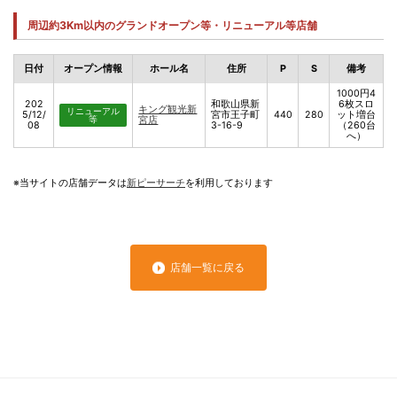
周辺約3Km以内のグランドオープン等・リニューアル等店舗
日付
オープン情報
ホール名
住所
P
S
備考
1000円4
202
和歌山県新
6枚スロ
キング観光新
リニューアル
5/12/
宮市王子町
440
280
ット増台
等
宮店
08
3-16-9
（260台
へ）
※当サイトの店舗データは
新ピーサーチ
を利用しております
店舗一覧に戻る