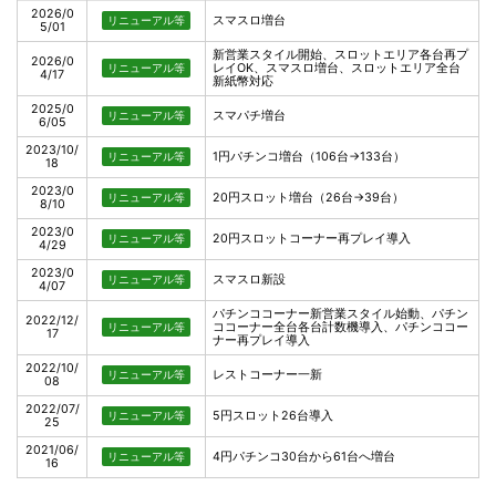
2026/0
スマスロ増台
リニューアル等
5/01
新営業スタイル開始、スロットエリア各台再プ
2026/0
レイOK、スマスロ増台、スロットエリア全台
リニューアル等
4/17
新紙幣対応
2025/0
スマパチ増台
リニューアル等
6/05
2023/10/
1円パチンコ増台（106台→133台）
リニューアル等
18
2023/0
20円スロット増台（26台→39台）
リニューアル等
8/10
2023/0
20円スロットコーナー再プレイ導入
リニューアル等
4/29
2023/0
スマスロ新設
リニューアル等
4/07
パチンココーナー新営業スタイル始動、パチン
2022/12/
ココーナー全台各台計数機導入、パチンココー
リニューアル等
17
ナー再プレイ導入
2022/10/
レストコーナー一新
リニューアル等
08
2022/07/
5円スロット26台導入
リニューアル等
25
2021/06/
4円パチンコ30台から61台へ増台
リニューアル等
16