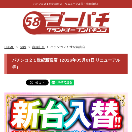
パチンコ２１世紀新宮店（リニューアル等・和歌山県）
HOME
関西
和歌山県
パチンコ２１世紀新宮店
keyboard_arrow_right
keyboard_arrow_right
keyboard_arrow_right
パチンコ２１世紀新宮店（2026年05月01日 リニューアル
等）