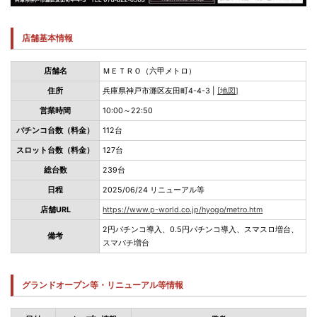
店舗基本情報
店舗名
ＭＥＴＲＯ（六甲メトロ）
住所
兵庫県神戸市灘区友田町4-4-3 |
[地図]
営業時間
10:00～22:50
パチンコ台数（料金）
112台
スロット台数（料金）
127台
総台数
239台
日程
2025/06/24 リニューアル等
店舗URL
https://www.p-world.co.jp/hyogo/metro.htm
2円パチンコ導入、0.5円パチンコ導入、スマスロ増台、
備考
スマパチ増台
グランドオープン等・リニューアル等情報