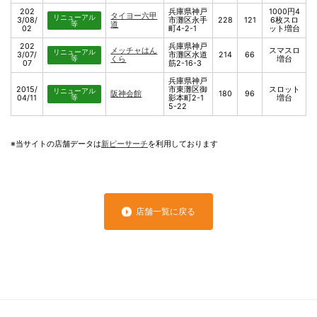
202
兵庫県神戸
1000円4
タイヨー六甲
リニューアル
3/08/
市灘区永手
228
121
6枚スロ
等
道
02
町4-2-1
ット増台
202
兵庫県神戸
メッチャはん
スマスロ
リニューアル
3/07/
市灘区水道
214
66
等
くら
増台
07
筋2-16-3
兵庫県神戸
2015/
市東灘区御
スロット
リニューアル
阪神会館
180
96
04/11
等
影本町2-1
増台
5-22
※当サイトの店舗データは
新ピーサーチ
を利用しております
店舗一覧に戻る