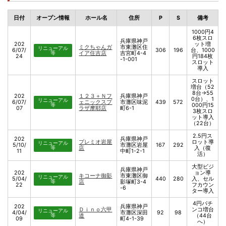
日付
オープン情報
ホール名
住所
P
S
備考
1000円4
6枚スロ
兵庫県神戸
202
ット増
ミクちゃんガ
市東灘区住
リニューアル
6/07/
306
196
台、1000
等
イア住吉店
吉宮町4-4
24
円184枚
-1-001
スロット
導入
スロット
増台（52
8台→55
202
１２３＋Ｎフ
兵庫県神戸
0台）、1
リニューアル
6/07/
ェニックスプ
市灘区味泥
439
572
等
000円15
07
ラザ摩耶店
町6-1
3枚スロ
ット導入
（22台）
2.5円ス
202
兵庫県神戸
プレミオ岩屋
ロット導
リニューアル
5/10/
市灘区岩屋
167
292
等
店
入（復
11
中町1-2-1
活）
大型ビジ
兵庫県神戸
202
ョン導
キコーナ御影
市東灘区御
リニューアル
5/04/
440
280
入、セル
等
店
影塚町3-4
22
フカウン
-6
ター導入
4円パチ
202
兵庫県神戸
Ｄｉｎｏ六甲
ンコ増台
リニューアル
4/04/
市灘区深田
92
98
等
道
（44台
09
町4-1-39
へ）