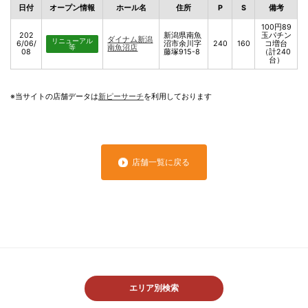
日付
オープン情報
ホール名
住所
P
S
備考
100円89
202
新潟県南魚
玉パチン
ダイナム新潟
リニューアル
6/06/
沼市余川字
240
160
コ増台
等
南魚沼店
08
藤塚915-8
（計240
台）
※当サイトの店舗データは
新ピーサーチ
を利用しております
店舗一覧に戻る
エリア別検索