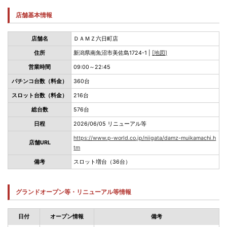
店舗基本情報
店舗名
ＤＡＭＺ六日町店
住所
新潟県南魚沼市美佐島1724-1 |
[地図]
営業時間
09:00～22:45
パチンコ台数（料金）
360台
スロット台数（料金）
216台
総台数
576台
日程
2026/06/05 リニューアル等
https://www.p-world.co.jp/niigata/damz-muikamachi.h
店舗URL
tm
備考
スロット増台（36台）
グランドオープン等・リニューアル等情報
日付
オープン情報
備考