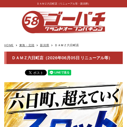
ＤＡＭＺ六日町店（リニューアル等・新潟県）
HOME
東海・北陸
新潟県
ＤＡＭＺ六日町店
keyboard_arrow_right
keyboard_arrow_right
keyboard_arrow_right
ＤＡＭＺ六日町店（2026年06月05日 リニューアル等）