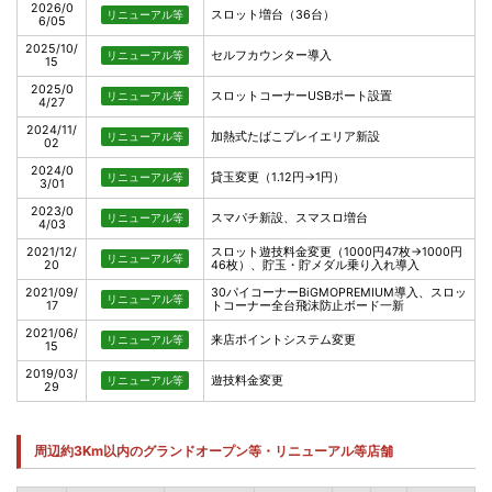
2026/0
スロット増台（36台）
リニューアル等
6/05
2025/10/
セルフカウンター導入
リニューアル等
15
2025/0
スロットコーナーUSBポート設置
リニューアル等
4/27
2024/11/
加熱式たばこプレイエリア新設
リニューアル等
02
2024/0
貸玉変更（1.12円→1円）
リニューアル等
3/01
2023/0
スマパチ新設、スマスロ増台
リニューアル等
4/03
2021/12/
スロット遊技料金変更（1000円47枚→1000円
リニューアル等
20
46枚）、貯玉・貯メダル乗り入れ導入
2021/09/
30パイコーナーBiGMOPREMIUM導入、スロッ
リニューアル等
17
トコーナー全台飛沫防止ボード一新
2021/06/
来店ポイントシステム変更
リニューアル等
15
2019/03/
遊技料金変更
リニューアル等
29
周辺約3Km以内のグランドオープン等・リニューアル等店舗