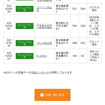
27
分倍河原駅前
1-14
202
東京都多摩
ゴードン永山
スマスロ
リニューアル
6/04/
市永山1-3-
521
294
等
店
増台
06
2
1000円4
6枚スロ
202
東京都八王
ット増
チャレンジャ
リニューアル
6/03/
子市大塚5
190
206
台、スマ
等
ー多摩大塚店
02
52
パチ増
台、スマ
スロ増台
202
東京都多摩
スロット
リニューアル
5/12/
プレゴ永山店
市永山1-3-
399
352
等
増台
15
4
4円パチ
202
東京都日野
ンコ増台
リニューアル
5/03/
ＲＡＭＯ
市高幡100
144
62
等
（78台→
24
9-1
92台）
※当サイトの店舗データは
新ピーサーチ
を利用しております
店舗一覧に戻る