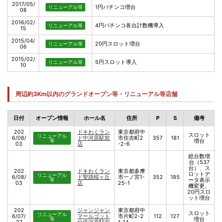
2017/05/
1円パチンコ増台
リニューアル等
08
2016/02/
4円パチンコ各台計数機導入
リニューアル等
15
2015/04/
20円スロット増台
リニューアル等
06
2015/02/
5円スロット導入
リニューアル等
10
周辺約3Km以内のグランドオープン等・リニューアル等店舗
日付
オープン情報
ホール名
住所
P
S
備考
202
ドキわくラン
東京都府中
スロット
リニューアル
6/08/
ド中河原駅前
市住吉町2
357
181
等
増台
03
店
-2-6
総台数増
台（537
台）、ス
202
ドキわくラン
東京都多摩
ロットデ
リニューアル
6/08/
ド聖蹟桜ヶ丘
市一ノ宮1-
352
185
等
ータ表示
03
店
25-1
機変更、
20円スロ
ット増台
202
ジャンジャン
東京都府中
スロット
リニューアル
6/07/
マールゴット
市片町2-2
112
127
等
増台