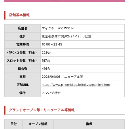
店舗基本情報
店舗名
マイニチ ＷＯＷ’ＯＮ
住所
東京都多摩市関戸2-24-19 |
[地図]
営業時間
10:00～22:45
パチンコ台数（料金）
229台
スロット台数（料金）
187台
総台数
416台
日程
2026/04/06 リニューアル等
店舗URL
https://www.p-world.co.jp/tokyo/mainichi.htm
備考
スマパチ増台
グランドオープン等・リニューアル等情報
日付
オープン情報
備考