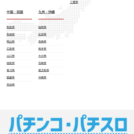
三重県
中国・四国
九州・沖縄
鳥取県
福岡県
島根県
佐賀県
岡山県
長崎県
広島県
熊本県
山口県
大分県
徳島県
宮崎県
香川県
鹿児島県
愛媛県
沖縄県
高知県