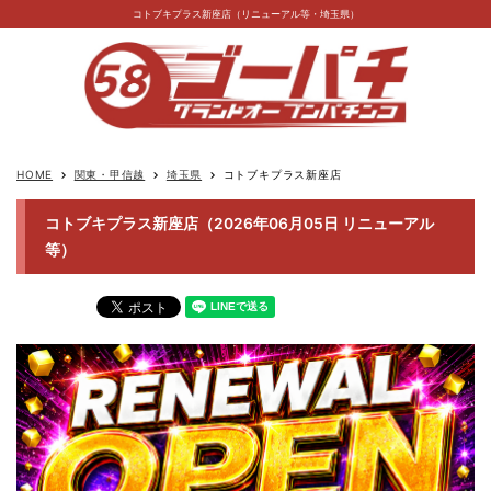
コトブキプラス新座店（リニューアル等・埼玉県）
HOME
関東・甲信越
埼玉県
コトブキプラス新座店
keyboard_arrow_right
keyboard_arrow_right
keyboard_arrow_right
コトブキプラス新座店（2026年06月05日 リニューアル
等）