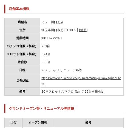
店舗基本情報
店舗名
ミュー川口芝店
住所
埼玉県川口市芝下1-10-5 |
[地図]
営業時間
10:00～22:40
パチンコ台数（料金）
231台
スロット台数（料金）
324台
総台数
555台
日程
2026/07/07 リニューアル等
https://www.p-world.co.jp/saitama/myu-kawaguchi.ht
店舗URL
m
備考
20円スロットスマスロ増台（156台→184台）
グランドオープン等・リニューアル等情報
日付
オープン情報
備考