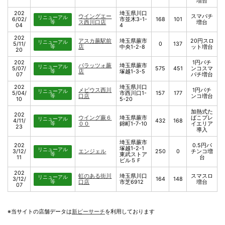
増台
202
埼玉県川口
ウイングエー
スマパチ
リニューアル
6/02/
市並木3-1-
168
101
等
ス西川口店
増台
04
4
202
アスカ蕨駅前
埼玉県蕨市
20円スロ
リニューアル
5/11/
0
137
等
店
中央1-2-8
ット増台
20
202
1円パチ
パラッツォ蕨
埼玉県蕨市
リニューアル
5/07/
575
451
ンコスマ
等
店
塚越1-3-5
07
パチ増台
202
埼玉県川口
メビウス西川
1円パチ
リニューアル
5/04/
市西川口1-
157
177
等
口店
ンコ増台
10
5-20
加熱式た
202
ウイング蕨６
埼玉県蕨市
ばこプレ
リニューアル
4/11/
432
168
等
００
錦町1-7-10
イエリア
23
導入
埼玉県蕨市
202
0.5円パ
塚越1-2-1
リニューアル
3/12/
エンジェル
250
0
チンコ増
等
東武ストア
11
台
ビル５Ｆ
202
虹のある街川
埼玉県川口
スマスロ
リニューアル
3/12/
164
148
等
口店
市芝6912
増台
07
※当サイトの店舗データは
新ピーサーチ
を利用しております