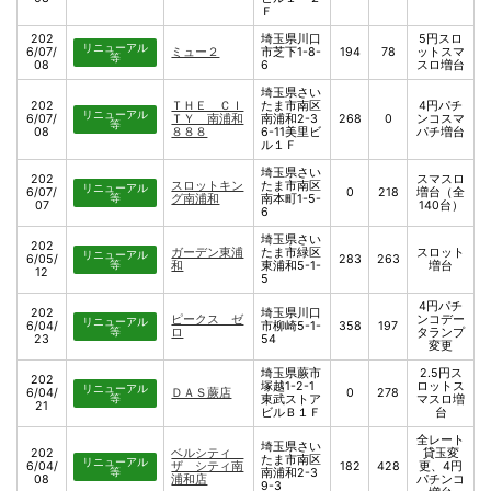
Ｆ
202
埼玉県川口
5円スロ
リニューアル
6/07/
ミュー２
市芝下1-8-
194
78
ットスマ
等
08
6
スロ増台
埼玉県さい
202
ＴＨＥ ＣＩ
たま市南区
4円パチ
リニューアル
6/07/
ＴＹ 南浦和
南浦和2-3
268
0
ンコスマ
等
08
８８８
6-11美里ビ
パチ増台
ル１Ｆ
埼玉県さい
202
スマスロ
スロットキン
たま市南区
リニューアル
6/07/
0
218
増台（全
等
グ南浦和
南本町1-5-
07
140台）
6
埼玉県さい
202
ガーデン東浦
たま市緑区
スロット
リニューアル
6/05/
283
263
等
和
東浦和5-1-
増台
12
5
4円パチ
202
埼玉県川口
ピークス ゼ
ンコデー
リニューアル
6/04/
市柳崎5-1-
358
197
等
ロ
タランプ
23
54
変更
埼玉県蕨市
2.5円ス
202
塚越1-2-1
ロットス
リニューアル
6/04/
ＤＡＳ蕨店
0
278
等
東武ストア
マスロ増
21
ビルＢ１Ｆ
台
全レート
埼玉県さい
202
ベルシティ
貸玉変
たま市南区
リニューアル
6/04/
ザ シティ南
182
428
更、4円
等
南浦和2-3
08
浦和店
パチンコ
9-3