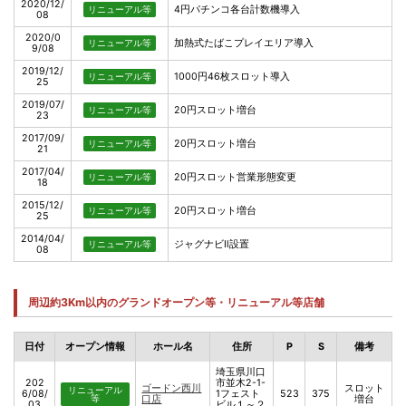
2020/12/
4円パチンコ各台計数機導入
リニューアル等
08
2020/0
加熱式たばこプレイエリア導入
リニューアル等
9/08
2019/12/
1000円46枚スロット導入
リニューアル等
25
2019/07/
20円スロット増台
リニューアル等
23
2017/09/
20円スロット増台
リニューアル等
21
2017/04/
20円スロット営業形態変更
リニューアル等
18
2015/12/
20円スロット増台
リニューアル等
25
2014/04/
ジャグナビⅡ設置
リニューアル等
08
周辺約3Km以内のグランドオープン等・リニューアル等店舗
日付
オープン情報
ホール名
住所
P
S
備考
埼玉県川口
202
市並木2-1-
ゴードン西川
スロット
リニューアル
6/08/
1フェスト
523
375
等
口店
増台
03
ビル１～２