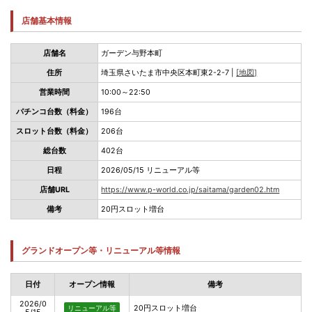
店舗基本情報
店舗名
ガーデン与野本町
住所
埼玉県さいたま市中央区本町東2-2-7 |
[地図]
営業時間
10:00～22:50
パチンコ台数（料金）
196台
スロット台数（料金）
206台
総台数
402台
日程
2026/05/15 リニューアル等
店舗URL
https://www.p-world.co.jp/saitama/garden02.htm
備考
20円スロット増台
グランドオープン等・リニューアル等情報
日付
オープン情報
備考
2026/0
20円スロット増台
リニューアル等