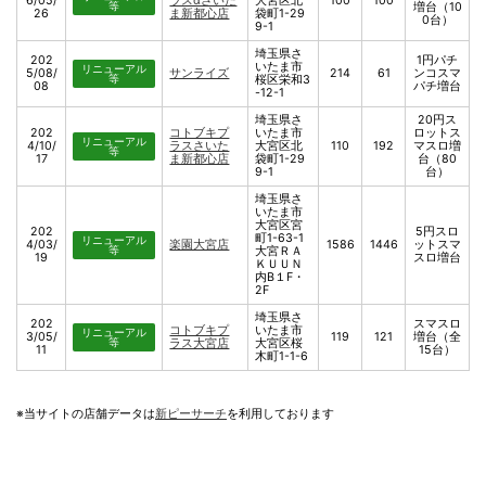
6/05/
ラスαさいた
大宮区北
100
100
等
増台（10
26
ま新都心店
袋町1-29
0台）
9-1
埼玉県さ
202
1円パチ
いたま市
リニューアル
5/08/
サンライズ
214
61
ンコスマ
等
桜区栄和3
08
パチ増台
-12-1
埼玉県さ
20円ス
202
コトブキプ
いたま市
ロットス
リニューアル
4/10/
ラスさいた
大宮区北
110
192
マスロ増
等
17
ま新都心店
袋町1-29
台（80
9-1
台）
埼玉県さ
いたま市
大宮区宮
202
5円スロ
町1-63-1
リニューアル
4/03/
楽園大宮店
1586
1446
ットスマ
等
大宮ＲＡ
19
スロ増台
ＫＵＵＮ
内B１F・
2F
埼玉県さ
202
スマスロ
コトブキプ
いたま市
リニューアル
3/05/
119
121
増台（全
等
ラス大宮店
大宮区桜
11
15台）
木町1-1-6
※当サイトの店舗データは
新ピーサーチ
を利用しております