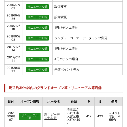
2019/07/
設備変更
リニューアル等
09
2019/04/
設備変更
リニューアル等
26
2018/12/
1円パチンコ増台
リニューアル等
18
2018/05/
ジャグラーコーナーデータランプ変更
リニューアル等
08
2017/12/
1円パチンコ増台
リニューアル等
14
2017/01/
4円パチンコ増台
リニューアル等
11
2015/04/
来店ポイント導入
リニューアル等
22
周辺約3Km以内のグランドオープン等・リニューアル等店舗
日付
オープン情報
ホール名
住所
P
S
備考
埼玉県さ
202
いたま市
スロット
新！ガーデ
リニューアル
6/08/
大宮区桜
412
423
増台（4
等
ン北与野
07
木町4-49
55台）
7