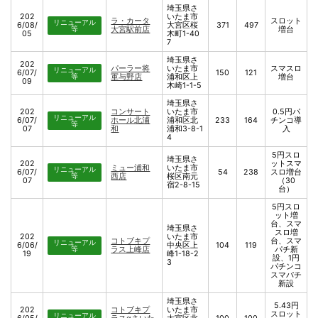
埼玉県さ
202
いたま市
ラ・カータ
スロット
リニューアル
6/08/
大宮区桜
371
497
等
大宮駅前店
増台
05
木町1-40
7
埼玉県さ
202
パーラー将
いたま市
スマスロ
リニューアル
6/07/
150
121
等
軍与野店
浦和区上
増台
09
木崎1-1-5
埼玉県さ
202
コンサート
いたま市
0.5円パ
リニューアル
6/07/
ホール北浦
浦和区北
233
164
チンコ導
等
07
和
浦和3-8-1
入
4
5円スロ
埼玉県さ
202
ットスマ
ミュー浦和
いたま市
リニューアル
6/07/
54
238
スロ増台
等
西店
桜区南元
07
（30
宿2-8-15
台）
5円スロ
ット増
台、スマ
埼玉県さ
スロ増
202
いたま市
コトブキプ
台、スマ
リニューアル
6/06/
中央区上
104
119
等
ラス上峰店
パチ新
19
峰1-18-2
設、1円
3
パチンコ
スマパチ
新設
埼玉県さ
5.43円
202
コトブキプ
いたま市
スロット
リニューアル