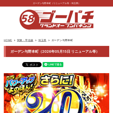
ガーデン与野本町（リニューアル等・埼玉県）
HOME
関東・甲信越
埼玉県
ガーデン与野本町
keyboard_arrow_right
keyboard_arrow_right
keyboard_arrow_right
ガーデン与野本町（2026年05月15日 リニューアル等）