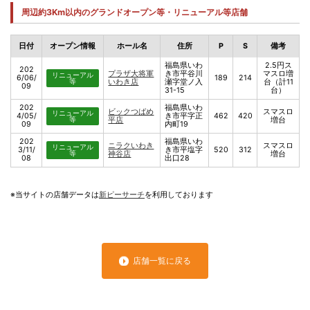
周辺約3Km以内のグランドオープン等・リニューアル等店舗
日付
オープン情報
ホール名
住所
P
S
備考
福島県いわ
2.5円ス
202
プラザ大将軍
き市平谷川
マスロ増
リニューアル
6/06/
189
214
等
いわき店
瀬字堂ノ入
台（計11
09
31-15
台）
202
福島県いわ
ビックつばめ
スマスロ
リニューアル
4/05/
き市平字正
462
420
等
平店
増台
09
内町19
202
福島県いわ
ニラクいわき
スマスロ
リニューアル
3/11/
き市平塩字
520
312
等
神谷店
増台
08
出口28
※当サイトの店舗データは
新ピーサーチ
を利用しております
店舗一覧に戻る