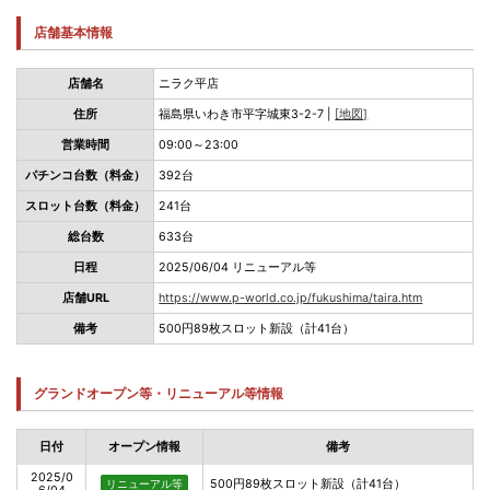
店舗基本情報
店舗名
ニラク平店
住所
福島県いわき市平字城東3-2-7 |
[地図]
営業時間
09:00～23:00
パチンコ台数（料金）
392台
スロット台数（料金）
241台
総台数
633台
日程
2025/06/04 リニューアル等
店舗URL
https://www.p-world.co.jp/fukushima/taira.htm
備考
500円89枚スロット新設（計41台）
グランドオープン等・リニューアル等情報
日付
オープン情報
備考
2025/0
500円89枚スロット新設（計41台）
リニューアル等