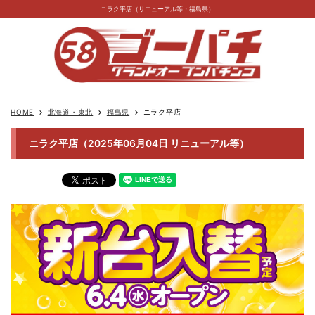
ニラク平店（リニューアル等・福島県）
HOME
北海道・東北
福島県
ニラク平店
keyboard_arrow_right
keyboard_arrow_right
keyboard_arrow_right
ニラク平店（2025年06月04日 リニューアル等）