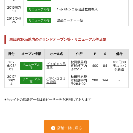
11
2015/07/
1円パチンコ各台計数機導入
リニューアル等
10
2015/04/
景品コーナー一新
リニューアル等
25
周辺約3Km以内のグランドオープン等・リニューアル等店舗
日付
オープン情報
ホール名
住所
P
S
備考
202
秋田県男鹿
100円89
ビイギャル男
リニューアル
6/08/
市船越字内
400
84
玉スマパ
等
鹿店
03
子251-1
チ新設
2017/
秋田県男鹿
パチンコ２１
リニューアル
06/2
市船越字内
288
144
-
等
男鹿店
4
子294-92
※当サイトの店舗データは
新ピーサーチ
を利用しております
店舗一覧に戻る