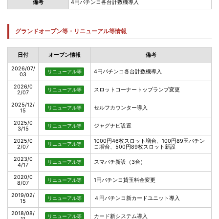
備考
4円パチンコ各台計数機導入
グランドオープン等・リニューアル等情報
日付
オープン情報
備考
2026/07/
4円パチンコ各台計数機導入
リニューアル等
03
2026/0
スロットコーナートップランプ変更
リニューアル等
2/07
2025/12/
セルフカウンター導入
リニューアル等
15
2025/0
ジャグナビ設置
リニューアル等
3/15
2025/0
1000円46枚スロット増台、100円89玉パチン
リニューアル等
2/07
コ増台、500円89枚スロット新設
2023/0
スマパチ新設（3台）
リニューアル等
4/17
2020/0
1円パチンコ貸玉料金変更
リニューアル等
8/07
2019/02/
４円パチンコ新カードユニット導入
リニューアル等
15
2018/08/
カード新システム導入
リニューアル等