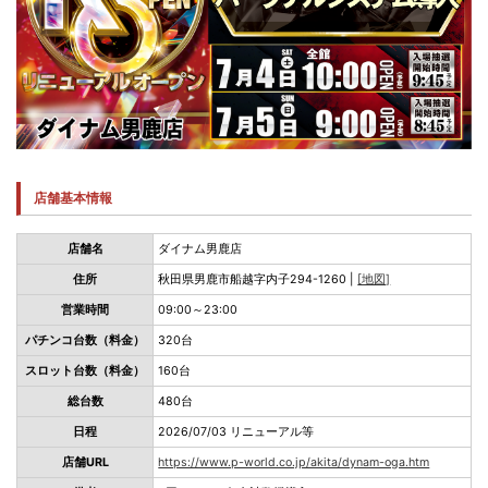
店舗基本情報
店舗名
ダイナム男鹿店
住所
秋田県男鹿市船越字内子294-1260 |
[地図]
営業時間
09:00～23:00
パチンコ台数（料金）
320台
スロット台数（料金）
160台
総台数
480台
日程
2026/07/03 リニューアル等
店舗URL
https://www.p-world.co.jp/akita/dynam-oga.htm