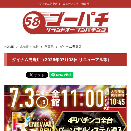
ダイナム男鹿店（リニューアル等・秋田県）
HOME
北海道・東北
秋田県
ダイナム男鹿店
keyboard_arrow_right
keyboard_arrow_right
keyboard_arrow_right
ダイナム男鹿店（2026年07月03日 リニューアル等）