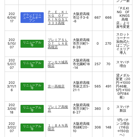
ンプ一新
「P.E.KI
Ｐ．Ｅ．ＫＩ
NG OF
202
大阪府高槻
グランドリニ
ＮＧ ＯＦ
KINGS
6/04/
市辻子3-6
667
666
ューアルオー
ＫＩＮＧＳ１
高槻
プン
17
-6
３３３高槻
店」より
屋号変更
スロット
コーナー
202
プレミアＳＬ
大阪府高槻
加熱式た
リニューアル
5/10/
ＯＴ ＬＡＢ
市芥川町1-
0
270
等
ばこプレ
07
高槻店
8-26
イエリア
導入
202
大阪府高槻
マンモス城高
スマパチ
リニューアル
5/07/
市北園町18
257
70
等
槻店
増台
07
-14
貸メダル
変更（20
202
大阪府高槻
円→1000
リニューアル
3/11/1
京一高槻店
市萩之庄5-
565
491
円46枚、
等
6
21-1
5円→100
0円184
枚）
202
大阪府高槻
プレミア高槻
スマパチ
リニューアル
3/04/
市芥川町1-
360
0
等
店
新設
18
8-27
1円パチ
202
大阪府高槻
ンコ増台
１：ＢＡＮ高
リニューアル
3/02/
市緑町20-
306
148
（116台
等
槻店
07
10
→150台
へ）