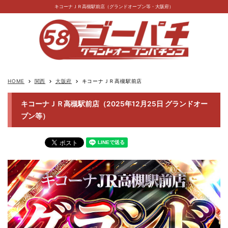
キコーナＪＲ高槻駅前店（グランドオープン等・大阪府）
HOME
関西
大阪府
キコーナＪＲ高槻駅前店
keyboard_arrow_right
keyboard_arrow_right
keyboard_arrow_right
キコーナＪＲ高槻駅前店（2025年12月25日 グランドオー
プン等）