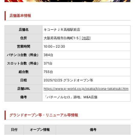
店舗基本情報
店舗名
キコーナＪＲ高槻駅前店
住所
大阪府高槻市白梅町1-5 |
[地図]
営業時間
10:00～22:30
パチンコ台数（料金）
384台
スロット台数（料金）
371台
総台数
755台
日程
2025/12/25 グランドオープン等
店舗URL
https://www.p-world.co.jp/osaka/kicona-takatsuki.htm
備考
「パチーノルセロ」跡地、M&A店舗
グランドオープン等・リニューアル等情報
日付
オープン情報
備考