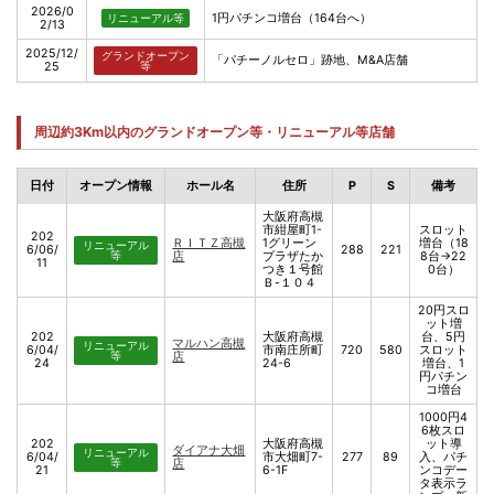
2026/0
1円パチンコ増台（164台へ）
リニューアル等
2/13
2025/12/
グランドオープン
「パチーノルセロ」跡地、M&A店舗
25
等
周辺約3Km以内のグランドオープン等・リニューアル等店舗
日付
オープン情報
ホール名
住所
P
S
備考
大阪府高槻
市紺屋町1-
スロット
202
ＲＩＴＺ高槻
1グリーン
増台（18
リニューアル
6/06/
288
221
等
店
プラザたか
8台→22
11
つき１号館
0台）
Ｂ-１０４
20円スロ
ット増
202
大阪府高槻
台、5円
マルハン高槻
リニューアル
6/04/
市南庄所町
720
580
スロット
等
店
24
24-6
増台、1
円パチン
コ増台
1000円4
6枚スロ
202
大阪府高槻
ット導
ダイアナ大畑
リニューアル
6/04/
市大畑町7-
277
89
入、パチ
等
店
21
6-1F
ンコデー
タ表示ラ