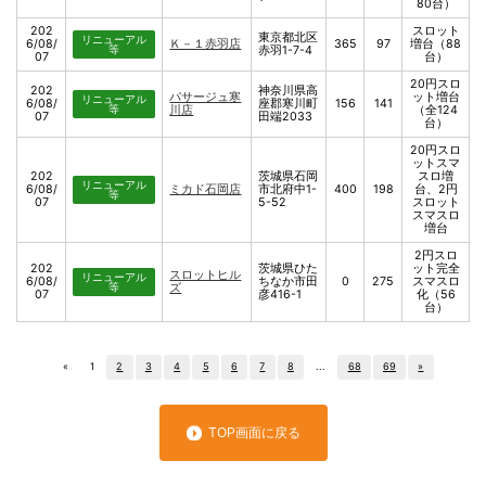
80台）
202
スロット
東京都北区
リニューアル
6/08/
Ｋ－１赤羽店
365
97
増台（88
等
赤羽1-7-4
07
台）
20円スロ
202
神奈川県高
パサージュ寒
ット増台
リニューアル
6/08/
座郡寒川町
156
141
等
川店
（全124
07
田端2033
台）
20円スロ
ットスマ
202
茨城県石岡
スロ増
リニューアル
6/08/
ミカド石岡店
市北府中1-
400
198
台、2円
等
07
5-52
スロット
スマスロ
増台
2円スロ
202
茨城県ひた
ット完全
スロットヒル
リニューアル
6/08/
ちなか市田
0
275
スマスロ
等
ズ
07
彦416-1
化（56
台）
«
1
2
3
4
5
6
7
8
...
68
69
»
TOP画面に戻る