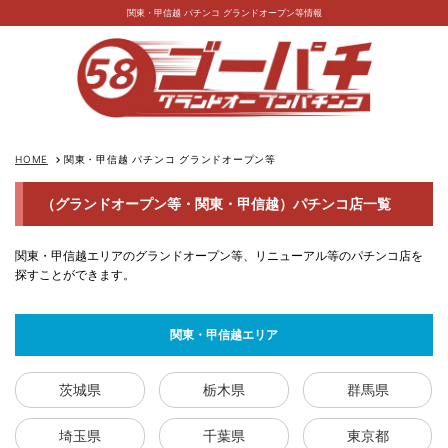
関東・甲信越 パチンコ グランドオープン等情報
HOME
関東・甲信越 パチンコ グランドオープン等
keyboard_arrow_right
（グランドオープン等・関東・甲信越）パチンコ店一覧
関東・甲信越エリアのグランドオープン等、リニューアル等のパチンコ店を
探すことができます。
関東・甲信越エリア
茨城県
栃木県
群馬県
埼玉県
千葉県
東京都