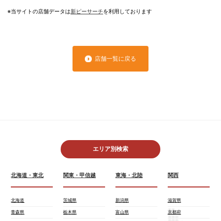
※当サイトの店舗データは
新ピーサーチ
を利用しております
店舗一覧に戻る
エリア別検索
北海道・東北
関東・甲信越
東海・北陸
関西
北海道
茨城県
新潟県
滋賀県
青森県
栃木県
富山県
京都府