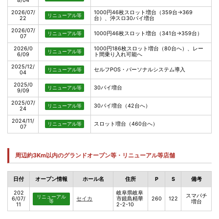
8/04
2026/07/
1000円46枚スロット増台（359台→369
リニューアル等
22
台）、沖スロ30パイ増台
2026/07/
1000円46枚スロット増台（341台→359台）
リニューアル等
07
2026/0
1000円186枚スロット増台（80台へ）、レー
リニューアル等
6/09
ト間乗り入れ可能へ
2025/12/
セルフPOS・パーソナルシステム導入
リニューアル等
04
2025/0
30パイ増台
リニューアル等
9/09
2025/07/
30パイ増台（42台へ）
リニューアル等
24
2024/11/
スロット増台（460台へ）
リニューアル等
07
周辺約3Km以内のグランドオープン等・リニューアル等店舗
日付
オープン情報
ホール名
住所
P
S
備考
202
岐阜県岐阜
スマパチ
リニューアル
6/07/
セイカ
市鏡島精華
260
122
等
増台
11
2-2-10