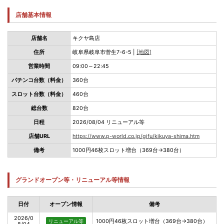
店舗基本情報
店舗名
キクヤ島店
住所
岐阜県岐阜市菅生7-6-5 |
[地図]
営業時間
09:00～22:45
パチンコ台数（料金）
360台
スロット台数（料金）
460台
総台数
820台
日程
2026/08/04 リニューアル等
店舗URL
https://www.p-world.co.jp/gifu/kikuya-shima.htm
備考
1000円46枚スロット増台（369台→380台）
グランドオープン等・リニューアル等情報
日付
オープン情報
備考
2026/0
1000円46枚スロット増台（369台→380台）
リニューアル等