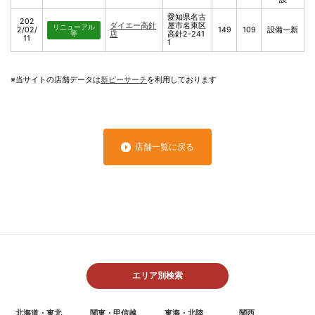
愛知県名古
202
ダイエー高針
屋市名東区
リニューアル
2/02/
149
109
設備一新
等
店
高針2-241
11
1
※当サイトの店舗データは
新ピーサーチ
を利用しております
店舗一覧に戻る
エリア別検索
北海道・東北
関東・甲信越
東海・北陸
関西