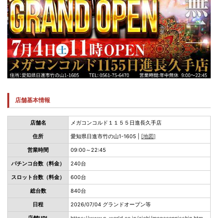
店舗基本情報
店舗名
メガコンコルド１１５５日進長久手店
住所
愛知県日進市竹の山1-1605 |
[地図]
営業時間
09:00～22:45
パチンコ台数（料金）
240台
スロット台数（料金）
600台
総台数
840台
日程
2026/07/04 グランドオープン等