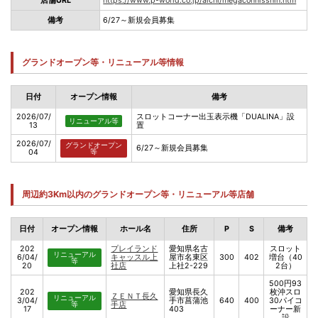
店舗URL
https://www.p-world.co.jp/aichi/megaconnisshin.htm
備考
6/27～新規会員募集
グランドオープン等・リニューアル等情報
日付
オープン情報
備考
2026/07/
スロットコーナー出玉表示機「DUALINA」設
リニューアル等
13
置
2026/07/
グランドオープン
6/27～新規会員募集
04
等
周辺約3Km以内のグランドオープン等・リニューアル等店舗
日付
オープン情報
ホール名
住所
P
S
備考
202
プレイランド
愛知県名古
スロット
リニューアル
6/04/
キャッスル上
屋市名東区
300
402
増台（40
等
20
社店
上社2-229
2台）
500円93
202
愛知県長久
枚沖スロ
ＺＥＮＴ長久
リニューアル
3/04/
手市菖蒲池
640
400
30パイコ
等
手店
17
403
ーナー新
設